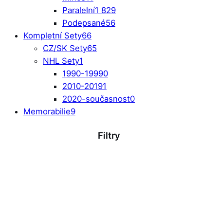
Paralelní
1 829
Podepsané
56
Kompletní Sety
66
CZ/SK Sety
65
NHL Sety
1
1990-1999
0
2010-2019
1
2020-současnost
0
Memorabilie
9
Filtry