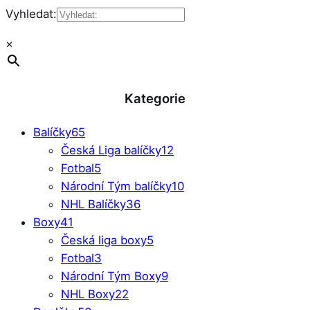
Vyhledat:
×
Kategorie
Balíčky
65
Česká Liga balíčky
12
Fotbal
5
Národní Tým balíčky
10
NHL Balíčky
36
Boxy
41
Česká liga boxy
5
Fotbal
3
Národní Tým Boxy
9
NHL Boxy
22