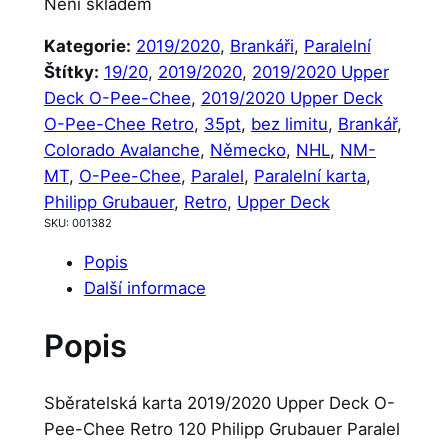
Není skladem
Kategorie:
2019/2020
, 
Brankáři
, 
Paralelní
Štítky:
19/20
, 
2019/2020
, 
2019/2020 Upper
Deck O-Pee-Chee
, 
2019/2020 Upper Deck
O-Pee-Chee Retro
, 
35pt
, 
bez limitu
, 
Brankář
, 
Colorado Avalanche
, 
Německo
, 
NHL
, 
NM-
MT
, 
O-Pee-Chee
, 
Paralel
, 
Paralelní karta
, 
Philipp Grubauer
, 
Retro
, 
Upper Deck
SKU:
001382
Popis
Další informace
Popis
Sběratelská karta 2019/2020 Upper Deck O-
Pee-Chee Retro 120 Philipp Grubauer Paralel