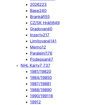
2026
223
Base
240
Brankáři
55
CZ/SK Hráči
649
Gradované
0
Inzerty
217
Limitované
141
Memo
12
Paralelní
176
Podepsané
7
NHL Karty
7 737
1981/1982
0
1984/1985
0
1987/1988
1
1988/1989
0
1990/1991
16
1991
2