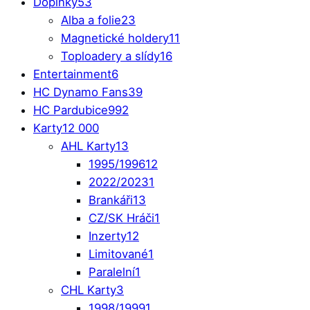
Doplňky
53
Alba a folie
23
Magnetické holdery
11
Toploadery a slídy
16
Entertainment
6
HC Dynamo Fans
39
HC Pardubice
992
Karty
12 000
AHL Karty
13
1995/1996
12
2022/2023
1
Brankáři
13
CZ/SK Hráči
1
Inzerty
12
Limitované
1
Paralelní
1
CHL Karty
3
1998/1999
1