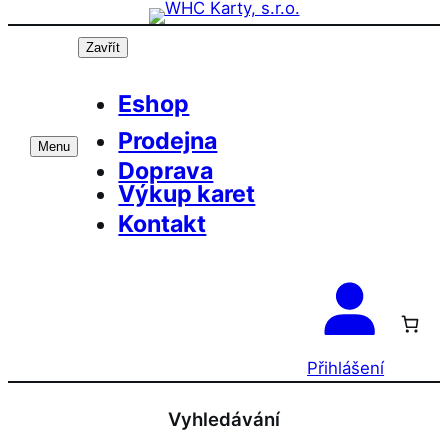
Přeskočit
na
Zavřít
obsah
Eshop
Prodejna
Menu
Doprava
Výkup karet
Kontakt
Přihlášení
Vyhledávání