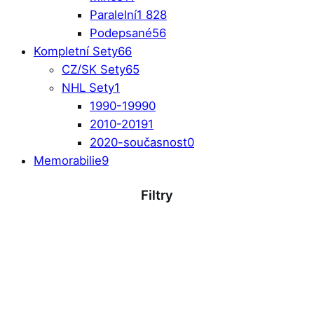
Paralelní
1 828
Podepsané
56
Kompletní Sety
66
CZ/SK Sety
65
NHL Sety
1
1990-1999
0
2010-2019
1
2020-současnost
0
Memorabilie
9
Filtry