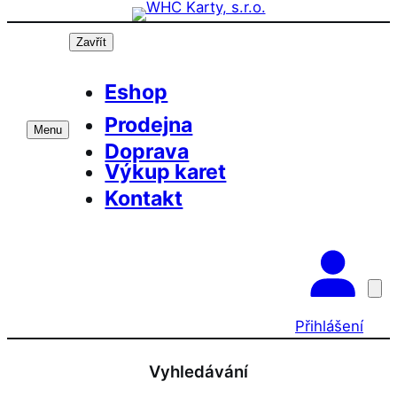
Přeskočit
na
Zavřít
obsah
Eshop
Prodejna
Menu
Doprava
Výkup karet
Kontakt
Přihlášení
Vyhledávání