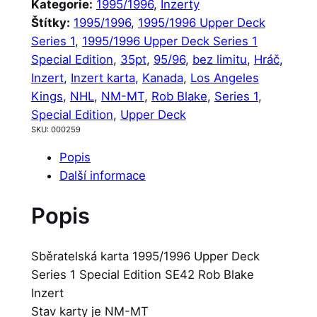
Kategorie:
1995/1996
, 
Inzerty
Štítky:
1995/1996
, 
1995/1996 Upper Deck
Series 1
, 
1995/1996 Upper Deck Series 1
Special Edition
, 
35pt
, 
95/96
, 
bez limitu
, 
Hráč
, 
Inzert
, 
Inzert karta
, 
Kanada
, 
Los Angeles
Kings
, 
NHL
, 
NM-MT
, 
Rob Blake
, 
Series 1
, 
Special Edition
, 
Upper Deck
SKU:
000259
Popis
Další informace
Popis
Sběratelská karta 1995/1996 Upper Deck
Series 1 Special Edition SE42 Rob Blake
Inzert
Stav karty je NM-MT