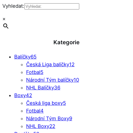
Vyhledat:
×
Kategorie
Balíčky
65
Česká Liga balíčky
12
Fotbal
5
Národní Tým balíčky
10
NHL Balíčky
36
Boxy
42
Česká liga boxy
5
Fotbal
4
Národní Tým Boxy
9
NHL Boxy
22