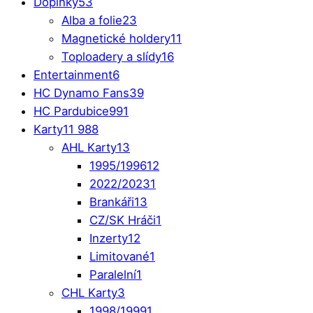
Doplňky
53
Alba a folie
23
Magnetické holdery
11
Toploadery a slídy
16
Entertainment
6
HC Dynamo Fans
39
HC Pardubice
991
Karty
11 988
AHL Karty
13
1995/1996
12
2022/2023
1
Brankáři
13
CZ/SK Hráči
1
Inzerty
12
Limitované
1
Paralelní
1
CHL Karty
3
1998/1999
1