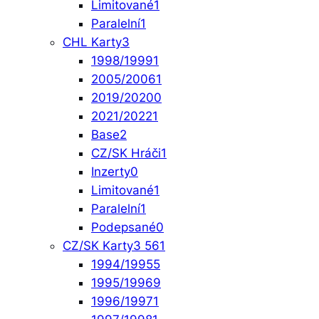
Limitované
1
Paralelní
1
CHL Karty
3
1998/1999
1
2005/2006
1
2019/2020
0
2021/2022
1
Base
2
CZ/SK Hráči
1
Inzerty
0
Limitované
1
Paralelní
1
Podepsané
0
CZ/SK Karty
3 561
1994/1995
5
1995/1996
9
1996/1997
1