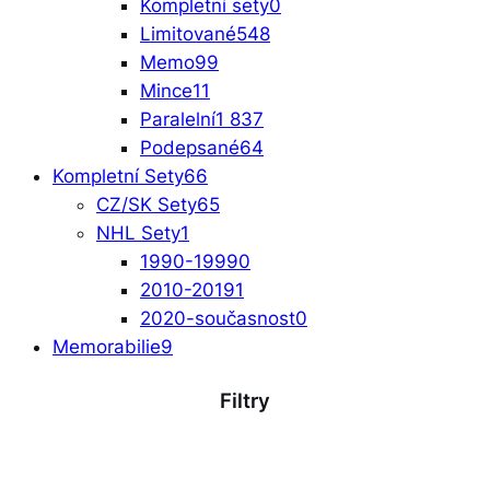
Kompletní sety
0
Limitované
548
Memo
99
Mince
11
Paralelní
1 837
Podepsané
64
Kompletní Sety
66
CZ/SK Sety
65
NHL Sety
1
1990-1999
0
2010-2019
1
2020-současnost
0
Memorabilie
9
Filtry