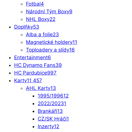
Fotbal
4
Národní Tým Boxy
9
NHL Boxy
22
Doplňky
53
Alba a folie
23
Magnetické holdery
11
Toploadery a slídy
16
Entertainment
6
HC Dynamo Fans
39
HC Pardubice
997
Karty
11 457
AHL Karty
13
1995/1996
12
2022/2023
1
Brankáři
13
CZ/SK Hráči
1
Inzerty
12