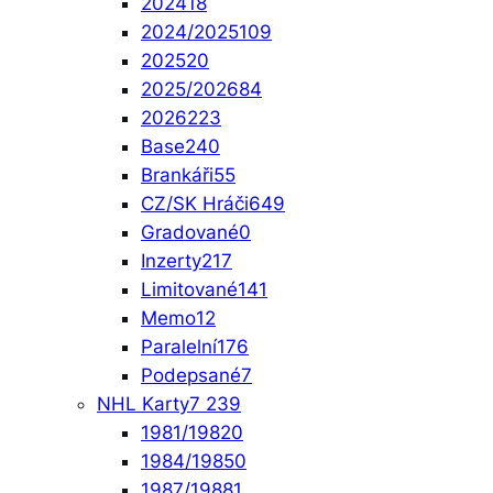
2024
18
2024/2025
109
2025
20
2025/2026
84
2026
223
Base
240
Brankáři
55
CZ/SK Hráči
649
Gradované
0
Inzerty
217
Limitované
141
Memo
12
Paralelní
176
Podepsané
7
NHL Karty
7 239
1981/1982
0
1984/1985
0
1987/1988
1