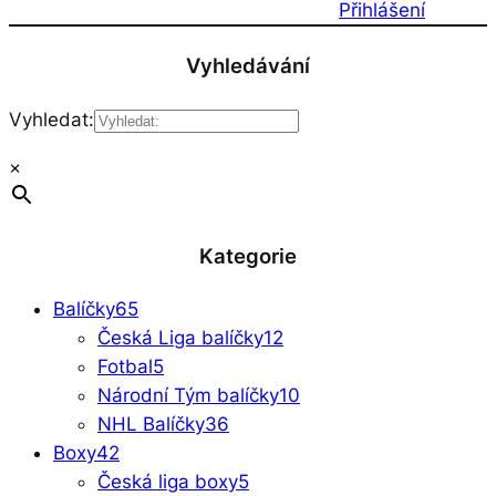
Přihlášení
Vyhledávání
Vyhledat:
×
Kategorie
Balíčky
65
Česká Liga balíčky
12
Fotbal
5
Národní Tým balíčky
10
NHL Balíčky
36
Boxy
42
Česká liga boxy
5