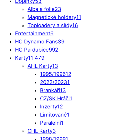
Doplňky
53
Alba a folie
23
Magnetické holdery
11
Toploadery a slídy
16
Entertainment
6
HC Dynamo Fans
39
HC Pardubice
992
Karty
11 479
AHL Karty
13
1995/1996
12
2022/2023
1
Brankáři
13
CZ/SK Hráči
1
Inzerty
12
Limitované
1
Paralelní
1
CHL Karty
3
1998/1999
1