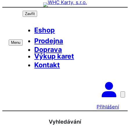
Přeskočit
na
Zavřít
obsah
Eshop
Prodejna
Menu
Doprava
Výkup karet
Kontakt
Přihlášení
Vyhledávání