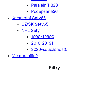
Paralelní
1 828
Podepsané
56
Kompletní Sety
66
CZ/SK Sety
65
NHL Sety
1
1990-1999
0
2010-2019
1
2020-současnost
0
Memorabilie
9
Filtry