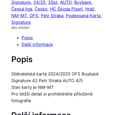
Signature
, 
24/25
, 
35pt
, 
AUTO
, 
Buyback
, 
Česká liga
, 
Česko
, 
HC Škoda Plzeň
, 
Hráč
, 
NM-MT
, 
OFS
, 
Petr Straka
, 
Podepsaná Karta
, 
Signature
SKU:
005303
Popis
Další informace
Popis
Sběratelská karta 2024/2025 OFS Buyback
Signature 42 Petr Straka AUTO 4/5
Stav karty je NM-MT
Pro bližší detail si prohlédněte přiložené
fotografie