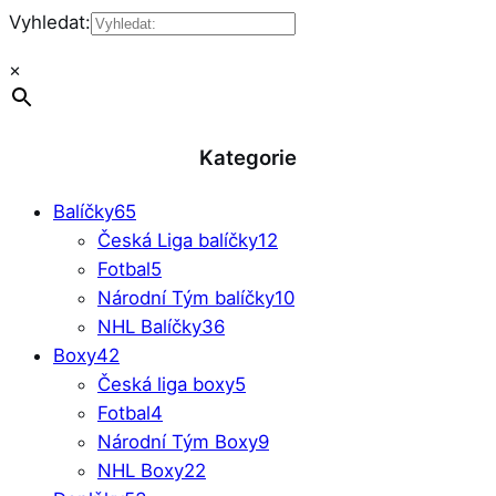
Vyhledat:
×
Kategorie
Balíčky
65
Česká Liga balíčky
12
Fotbal
5
Národní Tým balíčky
10
NHL Balíčky
36
Boxy
42
Česká liga boxy
5
Fotbal
4
Národní Tým Boxy
9
NHL Boxy
22