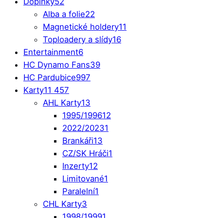
Doplňky
52
Alba a folie
22
Magnetické holdery
11
Toploadery a slídy
16
Entertainment
6
HC Dynamo Fans
39
HC Pardubice
997
Karty
11 457
AHL Karty
13
1995/1996
12
2022/2023
1
Brankáři
13
CZ/SK Hráči
1
Inzerty
12
Limitované
1
Paralelní
1
CHL Karty
3
1998/1999
1