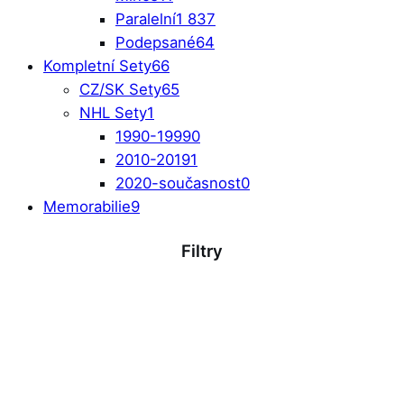
Paralelní
1 837
Podepsané
64
Kompletní Sety
66
CZ/SK Sety
65
NHL Sety
1
1990-1999
0
2010-2019
1
2020-současnost
0
Memorabilie
9
Filtry