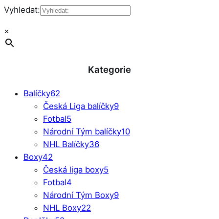
Vyhledat:
×
Kategorie
Balíčky
62
Česká Liga balíčky
9
Fotbal
5
Národní Tým balíčky
10
NHL Balíčky
36
Boxy
42
Česká liga boxy
5
Fotbal
4
Národní Tým Boxy
9
NHL Boxy
22