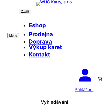
Přeskočit
na
Zavřít
obsah
Eshop
Prodejna
Menu
Doprava
Výkup karet
Kontakt
Přihlášení
Vyhledávání