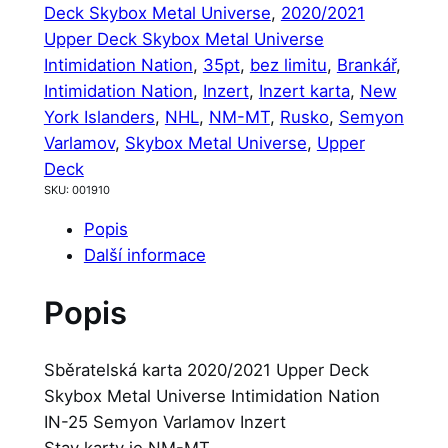
Deck Skybox Metal Universe
, 
2020/2021
Upper Deck Skybox Metal Universe
Intimidation Nation
, 
35pt
, 
bez limitu
, 
Brankář
, 
Intimidation Nation
, 
Inzert
, 
Inzert karta
, 
New
York Islanders
, 
NHL
, 
NM-MT
, 
Rusko
, 
Semyon
Varlamov
, 
Skybox Metal Universe
, 
Upper
Deck
SKU:
001910
Popis
Další informace
Popis
Sběratelská karta 2020/2021 Upper Deck
Skybox Metal Universe Intimidation Nation
IN-25 Semyon Varlamov Inzert
Stav karty je NM-MT