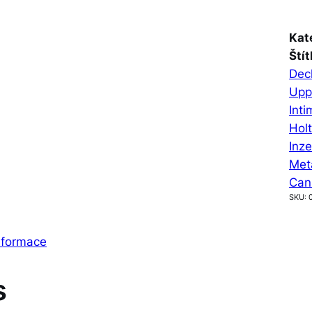
Kat
Štít
Dec
Upp
Inti
Hol
Inze
Met
Can
SKU:
informace
s