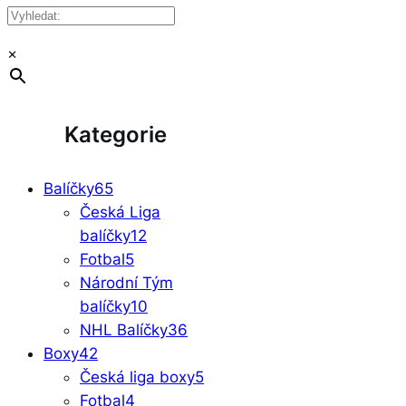
×
Kategorie
Balíčky
65
Česká Liga
balíčky
12
Fotbal
5
Národní Tým
balíčky
10
NHL Balíčky
36
Boxy
42
Česká liga boxy
5
Fotbal
4