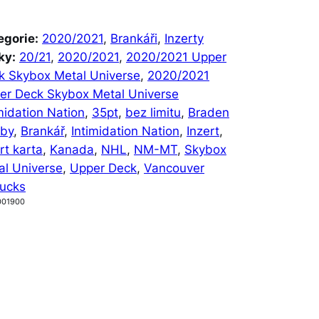
egorie:
2020/2021
, 
Brankáři
, 
Inzerty
ky:
20/21
, 
2020/2021
, 
2020/2021 Upper
k Skybox Metal Universe
, 
2020/2021
er Deck Skybox Metal Universe
midation Nation
, 
35pt
, 
bez limitu
, 
Braden
tby
, 
Brankář
, 
Intimidation Nation
, 
Inzert
, 
rt karta
, 
Kanada
, 
NHL
, 
NM-MT
, 
Skybox
al Universe
, 
Upper Deck
, 
Vancouver
ucks
001900