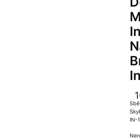
D
M
I
N
B
I
Sbě
Sky
IN-
Nen