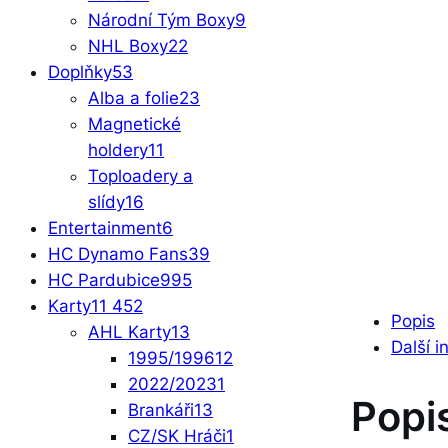
Národní Tým Boxy
9
NHL Boxy
22
Doplňky
53
Alba a folie
23
Magnetické
holdery
11
Toploadery a
slídy
16
Entertainment
6
HC Dynamo Fans
39
HC Pardubice
995
Karty
11 452
Popis
AHL Karty
13
Další 
1995/1996
12
2022/2023
1
Popi
Brankáři
13
CZ/SK Hráči
1