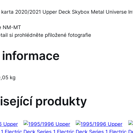
 karta 2020/2021 Upper Deck Skybox Metal Universe Int
 je NM-MT
etail si prohlédněte přiložené fotografie
í informace
,05 kg
isející produkty