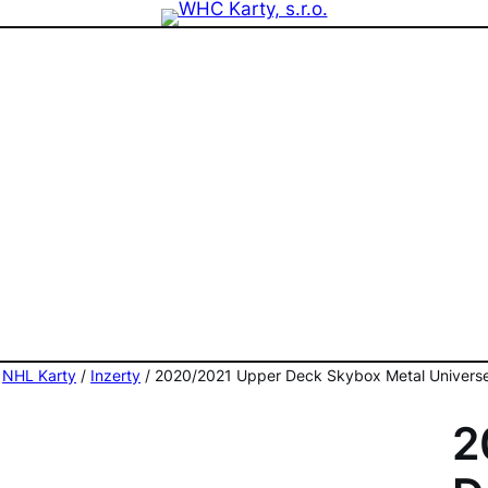
zdninová otevírací doba prodejny! PO a ST 10-17, SO 11-15
/
NHL Karty
/
Inzerty
/ 2020/2021 Upper Deck Skybox Metal Universe I
2