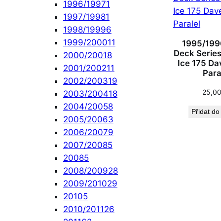
1996/1997
1
1997/1998
1
1998/1999
6
1999/2000
11
1995/199
Deck Series 
2000/2001
8
Ice 175 Da
2001/2002
11
Para
2002/2003
19
25,0
2003/2004
18
2004/2005
8
Přidat do
2005/2006
3
2006/2007
9
2007/2008
5
2008
5
2008/2009
28
2009/2010
29
2010
5
2010/2011
26