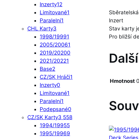
Inzerty
12
Limitované
1
Sběratelská
Paralelní
1
Inzert
CHL Karty
3
Stav karty
1998/1999
1
Pro bližší d
2005/2006
1
2019/2020
0
Dalš
2021/2022
1
Base
2
CZ/SK Hráči
1
Hmotnost
0
Inzerty
0
Limitované
1
Paralelní
1
Souv
Podepsané
0
CZ/SK Karty
3 558
1994/1995
5
1995/1996
9