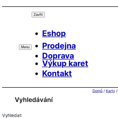
Přeskočit
Prá
na
Zavřít
obsah
Eshop
Prodejna
Menu
Doprava
Výkup karet
Kontakt
Domů
/
Karty
Vyhledávání
Vyhledat: