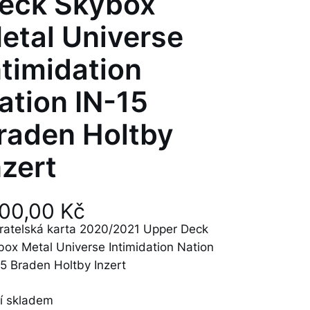
eck Skybox
etal Universe
ntimidation
ation IN-15
raden Holtby
nzert
100,00
Kč
ratelská karta 2020/2021 Upper Deck
box Metal Universe Intimidation Nation
15 Braden Holtby Inzert
í skladem