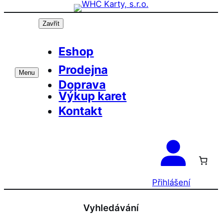
Přeskočit
na
Zavřít
obsah
Eshop
Prodejna
Menu
Doprava
Výkup karet
Kontakt
Přihlášení
Vyhledávání