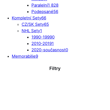
Paralelní
1 828
Podepsané
56
Kompletní Sety
66
CZ/SK Sety
65
NHL Sety
1
1990-1999
0
2010-2019
1
2020-současnost
0
Memorabilie
9
Filtry