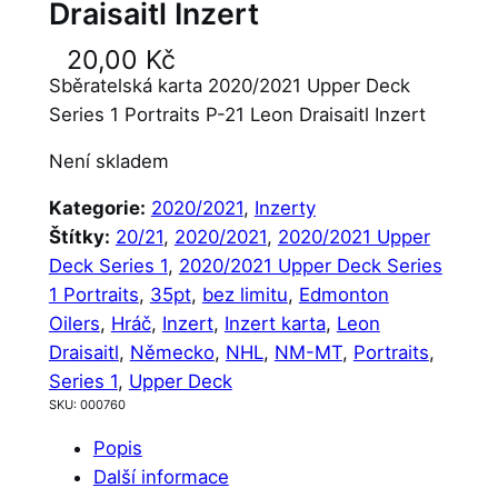
Draisaitl Inzert
20,00
Kč
Sběratelská karta 2020/2021 Upper Deck
Series 1 Portraits P-21 Leon Draisaitl Inzert
Není skladem
Kategorie:
2020/2021
, 
Inzerty
Štítky:
20/21
, 
2020/2021
, 
2020/2021 Upper
Deck Series 1
, 
2020/2021 Upper Deck Series
1 Portraits
, 
35pt
, 
bez limitu
, 
Edmonton
Oilers
, 
Hráč
, 
Inzert
, 
Inzert karta
, 
Leon
Draisaitl
, 
Německo
, 
NHL
, 
NM-MT
, 
Portraits
, 
Series 1
, 
Upper Deck
SKU:
000760
Popis
Další informace