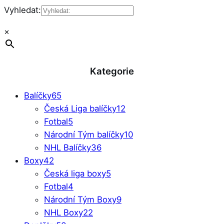
Vyhledat:
×
Kategorie
Balíčky
65
Česká Liga balíčky
12
Fotbal
5
Národní Tým balíčky
10
NHL Balíčky
36
Boxy
42
Česká liga boxy
5
Fotbal
4
Národní Tým Boxy
9
NHL Boxy
22