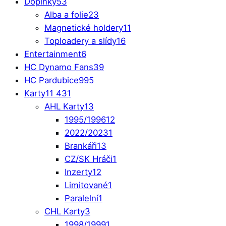
Doplňky
53
Alba a folie
23
Magnetické holdery
11
Toploadery a slídy
16
Entertainment
6
HC Dynamo Fans
39
HC Pardubice
995
Karty
11 431
AHL Karty
13
1995/1996
12
2022/2023
1
Brankáři
13
CZ/SK Hráči
1
Inzerty
12
Limitované
1
Paralelní
1
CHL Karty
3
1998/1999
1