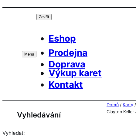
Přeskočit
Prá
na
Zavřít
obsah
Eshop
Prodejna
Menu
Doprava
Výkup karet
Kontakt
Domů
/
Karty
Clayton Keller
Vyhledávání
Vyhledat: