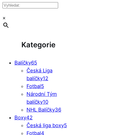
×
Kategorie
Balíčky
65
Česká Liga
balíčky
12
Fotbal
5
Národní Tým
balíčky
10
NHL Balíčky
36
Boxy
42
Česká liga boxy
5
Fotbal
4