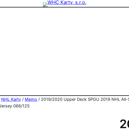
zdninová otevírací doba prodejny! PO a ST 10-17, SO 11-15
/
NHL Karty
/
Memo
/ 2019/2020 Upper Deck SPGU 2019 NHL All-St
 Jersey 066/125
2