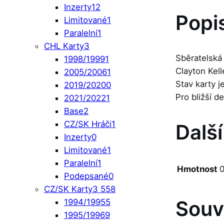
Inzerty
12
Popi
Limitované
1
Paralelní
1
CHL Karty
3
Sběratelská
1998/1999
1
Clayton Kel
2005/2006
1
Stav karty 
2019/2020
0
Pro bližší d
2021/2022
1
Base
2
CZ/SK Hráči
1
Dalš
Inzerty
0
Limitované
1
Paralelní
1
Hmotnost
0
Podepsané
0
CZ/SK Karty
3 558
Souv
1994/1995
5
1995/1996
9