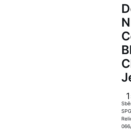
D
N
C
B
C
J
Sbě
SPG
Rel
066