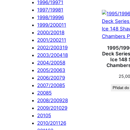
1996/1997
1
1997/1998
1
1998/1999
6
1999/2000
11
2000/2001
8
2001/2002
11
2002/2003
19
1995/199
Deck Series 
2003/2004
18
Ice 148
2004/2005
8
Chambers
2005/2006
3
25,0
2006/2007
9
2007/2008
5
Přidat do
2008
5
2008/2009
28
2009/2010
29
2010
5
2010/2011
26