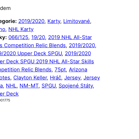
adem
egorie:
2019/2020
, 
Karty
, 
Limitované
, 
mo
, 
NHL Karty
ky:
066/125
, 
19/20
, 
2019 NHL All-Star
ls Competition Relic Blends
, 
2019/2020
, 
9/2020 Upper Deck SPGU
, 
2019/2020
er Deck SPGU 2019 NHL All-Star Skills
petition Relic Blends
, 
75pt
, 
Arizona
otes
, 
Clayton Keller
, 
Hráč
, 
Jersey
, 
Jersey
ta
, 
NHL
, 
NM-MT
, 
SPGU
, 
Spojené Státy
, 
er Deck
001775