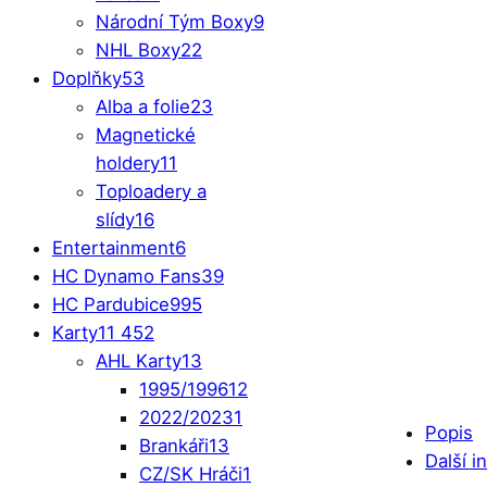
Národní Tým Boxy
9
NHL Boxy
22
Doplňky
53
Alba a folie
23
Magnetické
holdery
11
Toploadery a
slídy
16
Entertainment
6
HC Dynamo Fans
39
HC Pardubice
995
Karty
11 452
AHL Karty
13
1995/1996
12
2022/2023
1
Popis
Brankáři
13
Další i
CZ/SK Hráči
1