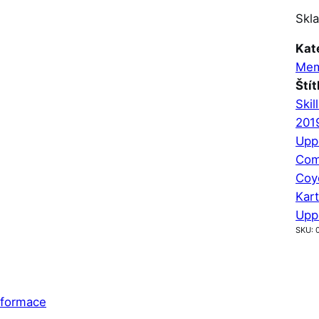
Skl
Kat
Me
Štít
Skil
201
Upp
Com
Coy
Kar
Upp
SKU:
nformace