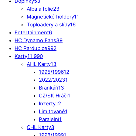
Doplňky
53
Alba a folie
23
Magnetické holdery
11
Toploadery a slídy
16
Entertainment
6
HC Dynamo Fans
39
HC Pardubice
992
Karty
11 990
AHL Karty
13
1995/1996
12
2022/2023
1
Brankáři
13
CZ/SK Hráči
1
Inzerty
12
Limitované
1
Paralelní
1
CHL Karty
3
1998/1999
1