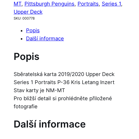
MT
, 
Pittsburgh Penguins
, 
Portraits
, 
Series 1
, 
Upper Deck
SKU:
000778
Popis
Další informace
Popis
Sběratelská karta 2019/2020 Upper Deck
Series 1 Portraits P-36 Kris Letang Inzert
Stav karty je NM-MT
Pro bližší detail si prohlédněte přiložené
fotografie
Další informace