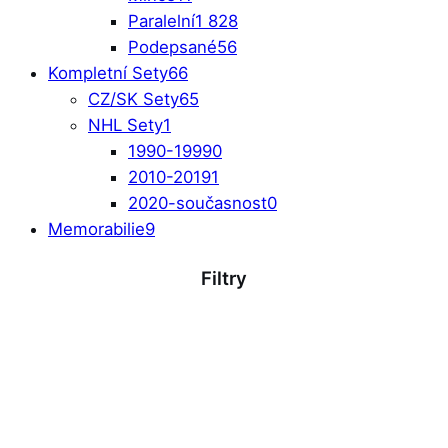
Paralelní
1 828
Podepsané
56
Kompletní Sety
66
CZ/SK Sety
65
NHL Sety
1
1990-1999
0
2010-2019
1
2020-současnost
0
Memorabilie
9
Filtry