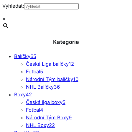
Vyhledat:
×
Kategorie
Balíčky
65
Česká Liga balíčky
12
Fotbal
5
Národní Tým balíčky
10
NHL Balíčky
36
Boxy
42
Česká liga boxy
5
Fotbal
4
Národní Tým Boxy
9
NHL Boxy
22