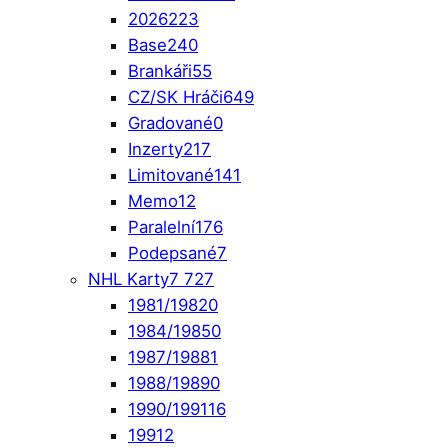
2026
223
Base
240
Brankáři
55
CZ/SK Hráči
649
Gradované
0
Inzerty
217
Limitované
141
Memo
12
Paralelní
176
Podepsané
7
NHL Karty
7 727
1981/1982
0
1984/1985
0
1987/1988
1
1988/1989
0
1990/1991
16
1991
2