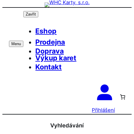
Přeskočit
na
Zavřít
obsah
Eshop
Prodejna
Menu
Doprava
Výkup karet
Kontakt
Přihlášení
Vyhledávání