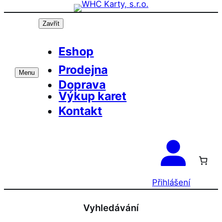
Přeskočit
na
Zavřít
obsah
Eshop
Prodejna
Menu
Doprava
Výkup karet
Kontakt
Přihlášení
Vyhledávání