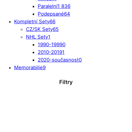
Paralelní
1 836
Podepsané
64
Kompletní Sety
66
CZ/SK Sety
65
NHL Sety
1
1990-1999
0
2010-2019
1
2020-současnost
0
Memorabilie
9
Filtry