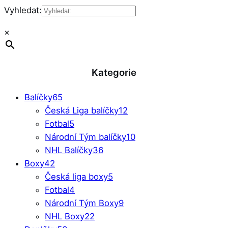
Vyhledat:
×
Kategorie
Balíčky
65
Česká Liga balíčky
12
Fotbal
5
Národní Tým balíčky
10
NHL Balíčky
36
Boxy
42
Česká liga boxy
5
Fotbal
4
Národní Tým Boxy
9
NHL Boxy
22