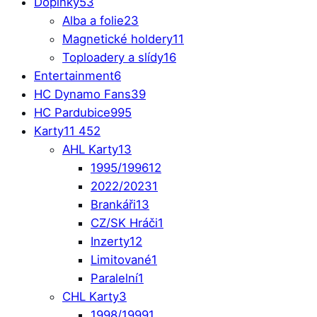
Doplňky
53
Alba a folie
23
Magnetické holdery
11
Toploadery a slídy
16
Entertainment
6
HC Dynamo Fans
39
HC Pardubice
995
Karty
11 452
AHL Karty
13
1995/1996
12
2022/2023
1
Brankáři
13
CZ/SK Hráči
1
Inzerty
12
Limitované
1
Paralelní
1
CHL Karty
3
1998/1999
1