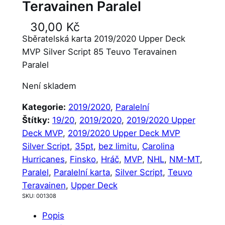
Teravainen Paralel
30,00
Kč
Sběratelská karta 2019/2020 Upper Deck
MVP Silver Script 85 Teuvo Teravainen
Paralel
Není skladem
Kategorie:
2019/2020
, 
Paralelní
Štítky:
19/20
, 
2019/2020
, 
2019/2020 Upper
Deck MVP
, 
2019/2020 Upper Deck MVP
Silver Script
, 
35pt
, 
bez limitu
, 
Carolina
Hurricanes
, 
Finsko
, 
Hráč
, 
MVP
, 
NHL
, 
NM-MT
, 
Paralel
, 
Paralelní karta
, 
Silver Script
, 
Teuvo
Teravainen
, 
Upper Deck
SKU:
001308
Popis