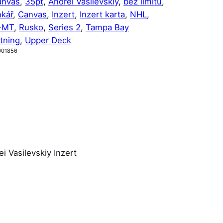
anvas
, 
35pt
, 
Andrei Vasilevskiy
, 
bez limitu
, 
nkář
, 
Canvas
, 
Inzert
, 
Inzert karta
, 
NHL
, 
-MT
, 
Rusko
, 
Series 2
, 
Tampa Bay
tning
, 
Upper Deck
001856
 Vasilevskiy Inzert