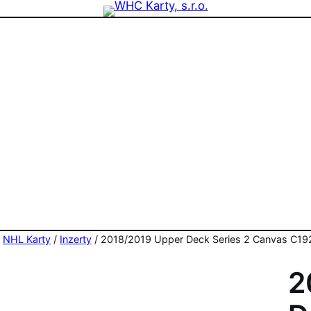
zdninová otevírací doba prodejny! PO a ST 10-17, SO 11-15
/
NHL Karty
/
Inzerty
/ 2018/2019 Upper Deck Series 2 Canvas C192 
2