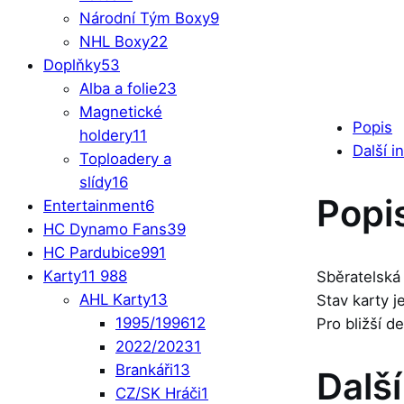
Národní Tým Boxy
9
NHL Boxy
22
Doplňky
53
Alba a folie
23
Magnetické
Popis
holdery
11
Další i
Toploadery a
slídy
16
Popi
Entertainment
6
HC Dynamo Fans
39
HC Pardubice
991
Karty
11 988
Sběratelská
AHL Karty
13
Stav karty 
1995/1996
12
Pro bližší d
2022/2023
1
Brankáři
13
Dalš
CZ/SK Hráči
1