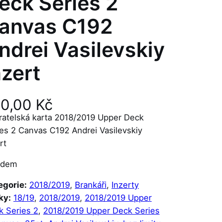
eck Series 2
anvas C192
ndrei Vasilevskiy
nzert
60,00
Kč
ratelská karta 2018/2019 Upper Deck
es 2 Canvas C192 Andrei Vasilevskiy
rt
adem
egorie:
2018/2019
, 
Brankáři
, 
Inzerty
ky:
18/19
, 
2018/2019
, 
2018/2019 Upper
k Series 2
, 
2018/2019 Upper Deck Series