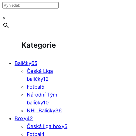
×
Kategorie
Balíčky
65
Česká Liga
balíčky
12
Fotbal
5
Národní Tým
balíčky
10
NHL Balíčky
36
Boxy
42
Česká liga boxy
5
Fotbal
4