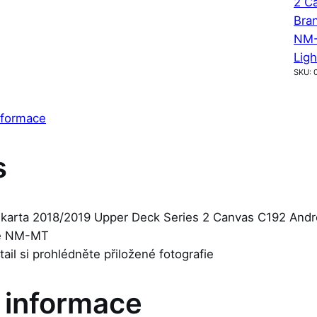
2 C
Bra
NM
Ligh
SKU:
nformace
s
 karta 2018/2019 Upper Deck Series 2 Canvas C192 Andrei
je NM-MT
etail si prohlédněte přiložené fotografie
í informace