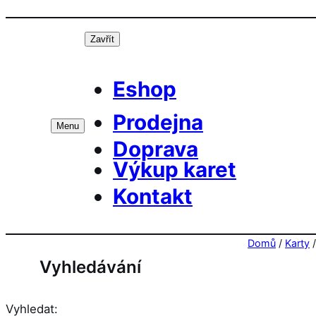
Přeskočit
Prá
na
Zavřít
obsah
Eshop
Prodejna
Menu
Doprava
Výkup karet
Kontakt
Domů
/
Karty
Vyhledávání
Vyhledat: