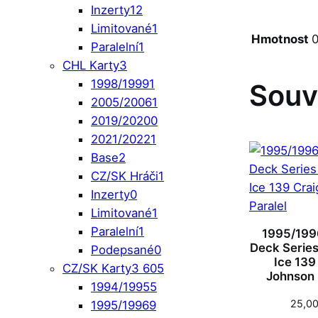
Inzerty
12
Limitované
1
Hmotnost
0
Paralelní
1
CHL Karty
3
1998/1999
1
Souv
2005/2006
1
2019/2020
0
2021/2022
1
Base
2
CZ/SK Hráči
1
Inzerty
0
Limitované
1
Paralelní
1
1995/199
Deck Series 
Podepsané
0
Ice 139
CZ/SK Karty
3 605
Johnson 
1994/1995
5
25,0
1995/1996
9