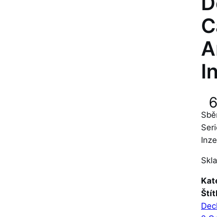
D
C
A
I
Sbě
Seri
Inze
Skl
Kat
Štít
Dec