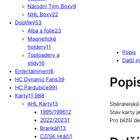
Národní Tým Boxy
9
NHL Boxy
22
Doplňky
53
Alba a folie
23
Magnetické
holdery
11
Popis
Toploadery a
Další i
slídy
16
Entertainment
6
Popi
HC Dynamo Fans
39
HC Pardubice
991
Karty
11 988
AHL Karty
13
Sběratelská
1995/1996
12
Stav karty 
2022/2023
1
Pro bližší d
Brankáři
13
CZ/SK Hráči
1