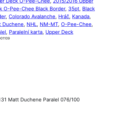
er Deck O-Pee-Chee
, 
2015/2016 Upper
k O-Pee-Chee Black Border
, 
35pt
, 
Black
der
, 
Colorado Avalanche
, 
Hráč
, 
Kanada
, 
t Duchene
, 
NHL
, 
NM-MT
, 
O-Pee-Chee
, 
lel
, 
Paralelní karta
, 
Upper Deck
001109
131 Matt Duchene Paralel 076/100