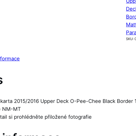
Upp
Dec
Bor
Mat
Para
SKU:
nformace
s
 karta 2015/2016 Upper Deck O-Pee-Chee Black Border 
je NM-MT
etail si prohlédněte přiložené fotografie