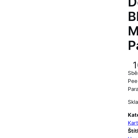
D
B
M
P
Sbě
Pee
Para
Skl
Kat
Kart
Štít