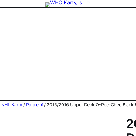
zdninová otevírací doba prodejny! PO a ST 10-17, SO 11-15
/
NHL Karty
/
Paralelní
/ 2015/2016 Upper Deck O-Pee-Chee Black B
2