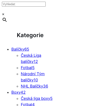
×
Kategorie
Balíčky
65
Česká Liga
balíčky
12
Fotbal
5
Národní Tým
balíčky
10
NHL Balíčky
36
Boxy
42
Česká liga boxy
5
Fotbal
4