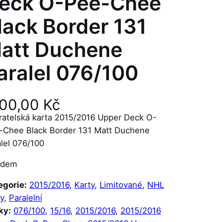
eck O-Pee-Chee
lack Border 131
att Duchene
aralel 076/100
100,00
Kč
ratelská karta 2015/2016 Upper Deck O-
-Chee Black Border 131 Matt Duchene
lel 076/100
adem
egorie:
2015/2016
, 
Karty
, 
Limitované
, 
NHL
y
, 
Paralelní
ky:
076/100
, 
15/16
, 
2015/2016
, 
2015/2016