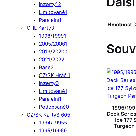
Dalš
Inzerty
12
Limitované
1
Paralelní
1
Hmotnost
0
CHL Karty
3
1998/1999
1
2005/2006
1
Souv
2019/2020
0
2021/2022
1
Base
2
CZ/SK Hráči
1
Inzerty
0
Limitované
1
Paralelní
1
Podepsané
0
1995/199
Deck Series 
CZ/SK Karty
3 605
Ice 177 
1994/1995
5
Turgeon 
1995/1996
9