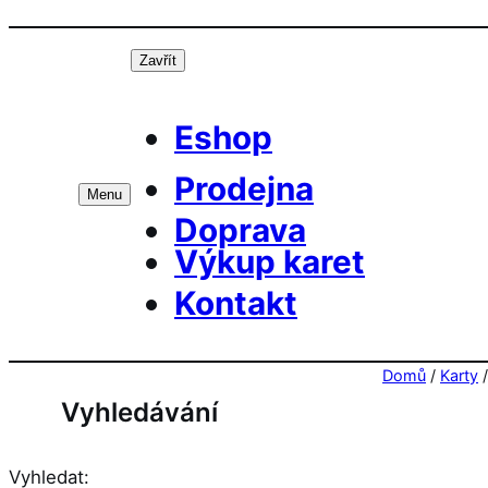
Přeskočit
Prá
na
Zavřít
obsah
Eshop
Prodejna
Menu
Doprava
Výkup karet
Kontakt
Domů
/
Karty
Vyhledávání
Vyhledat: