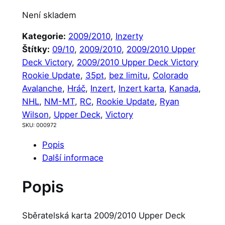
Není skladem
Kategorie:
2009/2010
, 
Inzerty
Štítky:
09/10
, 
2009/2010
, 
2009/2010 Upper
Deck Victory
, 
2009/2010 Upper Deck Victory
Rookie Update
, 
35pt
, 
bez limitu
, 
Colorado
Avalanche
, 
Hráč
, 
Inzert
, 
Inzert karta
, 
Kanada
, 
NHL
, 
NM-MT
, 
RC
, 
Rookie Update
, 
Ryan
Wilson
, 
Upper Deck
, 
Victory
SKU:
000972
Popis
Další informace
Popis
Sběratelská karta 2009/2010 Upper Deck