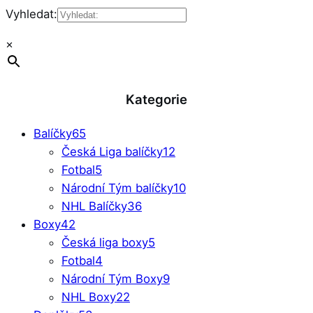
Vyhledat:
×
Kategorie
Balíčky
65
Česká Liga balíčky
12
Fotbal
5
Národní Tým balíčky
10
NHL Balíčky
36
Boxy
42
Česká liga boxy
5
Fotbal
4
Národní Tým Boxy
9
NHL Boxy
22