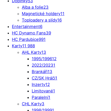
Doplňky
53
Alba a folie
23
Magnetické holdery
11
Toploadery a slídy
16
Entertainment
6
HC Dynamo Fans
39
HC Pardubice
991
Karty
11 988
AHL Karty
13
1995/1996
12
2022/2023
1
Brankáři
13
CZ/SK Hráči
1
Inzerty
12
Limitované
1
Paralelní
1
CHL Karty
3
1998/1999
1