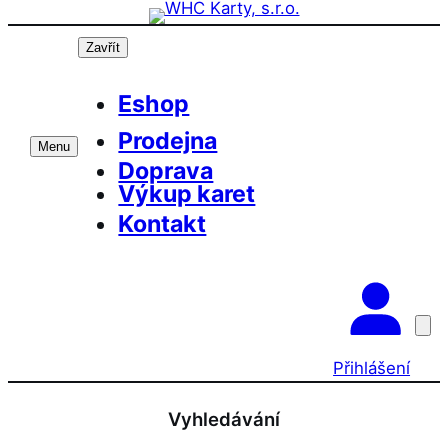
Přeskočit
na
Zavřít
obsah
Eshop
Prodejna
Menu
Doprava
Výkup karet
Kontakt
Přihlášení
Vyhledávání