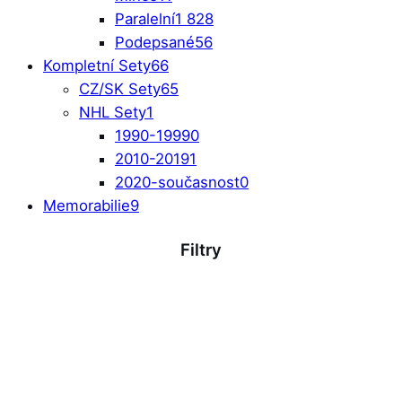
Paralelní
1 828
Podepsané
56
Kompletní Sety
66
CZ/SK Sety
65
NHL Sety
1
1990-1999
0
2010-2019
1
2020-současnost
0
Memorabilie
9
Filtry