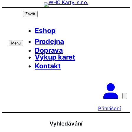
Přeskočit
na
Zavřít
obsah
Eshop
Prodejna
Menu
Doprava
Výkup karet
Kontakt
Přihlášení
Vyhledávání