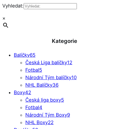
Vyhledat:
×
Kategorie
Balíčky
65
Česká Liga balíčky
12
Fotbal
5
Národní Tým balíčky
10
NHL Balíčky
36
Boxy
42
Česká liga boxy
5
Fotbal
4
Národní Tým Boxy
9
NHL Boxy
22