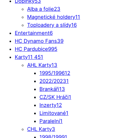
Doplňky
53
Alba a folie
23
Magnetické holdery
11
Toploadery a slídy
16
Entertainment
6
HC Dynamo Fans
39
HC Pardubice
995
Karty
11 451
AHL Karty
13
1995/1996
12
2022/2023
1
Brankáři
13
CZ/SK Hráči
1
Inzerty
12
Limitované
1
Paralelní
1
CHL Karty
3
1998/1999
1