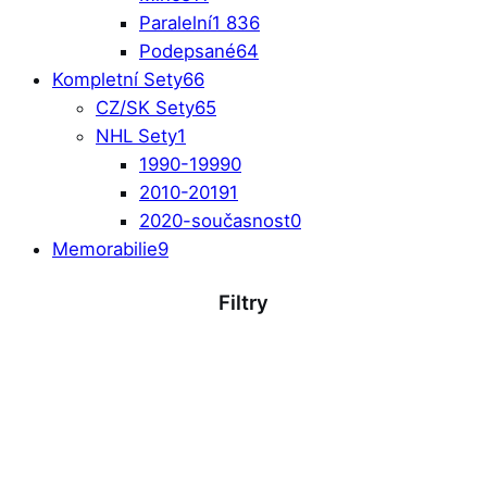
Paralelní
1 836
Podepsané
64
Kompletní Sety
66
CZ/SK Sety
65
NHL Sety
1
1990-1999
0
2010-2019
1
2020-současnost
0
Memorabilie
9
Filtry