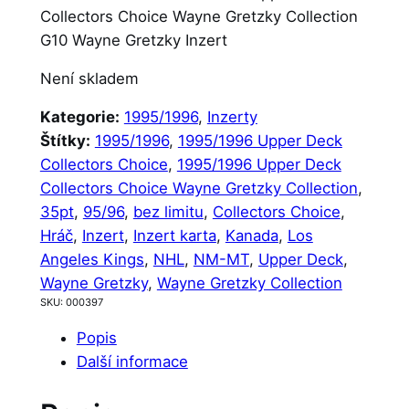
Collectors Choice Wayne Gretzky Collection
G10 Wayne Gretzky Inzert
Není skladem
Kategorie:
1995/1996
, 
Inzerty
Štítky:
1995/1996
, 
1995/1996 Upper Deck
Collectors Choice
, 
1995/1996 Upper Deck
Collectors Choice Wayne Gretzky Collection
, 
35pt
, 
95/96
, 
bez limitu
, 
Collectors Choice
, 
Hráč
, 
Inzert
, 
Inzert karta
, 
Kanada
, 
Los
Angeles Kings
, 
NHL
, 
NM-MT
, 
Upper Deck
, 
Wayne Gretzky
, 
Wayne Gretzky Collection
SKU:
000397
Popis
Další informace