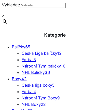
Vyhledat:
×
Kategorie
Balíčky
65
Česká Liga balíčky
12
Fotbal
5
Národní Tým balíčky
10
NHL Balíčky
36
Boxy
42
Česká liga boxy
5
Fotbal
4
Národní Tým Boxy
9
NHL Boxy
22