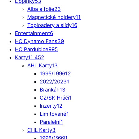
Doplňky
53
Alba a folie
23
Magnetické holdery
11
Toploadery a slídy
16
Entertainment
6
HC Dynamo Fans
39
HC Pardubice
995
Karty
11 452
AHL Karty
13
1995/1996
12
2022/2023
1
Brankáři
13
CZ/SK Hráči
1
Inzerty
12
Limitované
1
Paralelní
1
CHL Karty
3
1998/1999
1