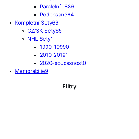
Paralelní
1 836
Podepsané
64
Kompletní Sety
66
CZ/SK Sety
65
NHL Sety
1
1990-1999
0
2010-2019
1
2020-současnost
0
Memorabilie
9
Filtry