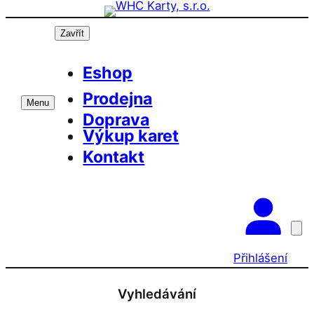
Přeskočit
na
Zavřít
obsah
Eshop
Prodejna
Menu
Doprava
Výkup karet
Kontakt
Přihlášení
Vyhledávání