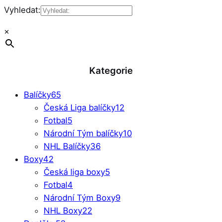
Vyhledat:
×
Kategorie
Balíčky
65
Česká Liga balíčky
12
Fotbal
5
Národní Tým balíčky
10
NHL Balíčky
36
Boxy
42
Česká liga boxy
5
Fotbal
4
Národní Tým Boxy
9
NHL Boxy
22