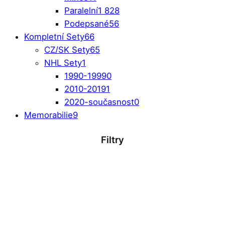
Paralelní
1 828
Podepsané
56
Kompletní Sety
66
CZ/SK Sety
65
NHL Sety
1
1990-1999
0
2010-2019
1
2020-současnost
0
Memorabilie
9
Filtry