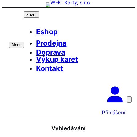
Přeskočit
na
Zavřít
obsah
Eshop
Prodejna
Menu
Doprava
Výkup karet
Kontakt
Přihlášení
Vyhledávání