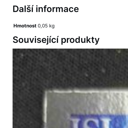
2
Další informace
B
e
Hmotnost
0,05 kg
n
c
Související produkty
h
B
o
s
s
B
B
-
1
1
J
a