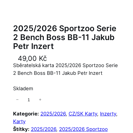
2025/2026 Sportzoo Serie
2 Bench Boss BB-11 Jakub
Petr Inzert
49,00
Kč
Sběratelská karta 2025/2026 Sportzoo Serie
2 Bench Boss BB-11 Jakub Petr Inzert
Skladem
−
+
2
0
Kategorie:
2025/2026
, 
CZ/SK Karty
, 
Inzerty
, 
2
Karty
5
Štítky:
2025/2026
, 
2025/2026 Sportzoo
/