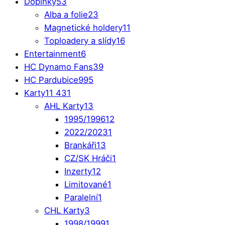
Doplňky
53
Alba a folie
23
Magnetické holdery
11
Toploadery a slídy
16
Entertainment
6
HC Dynamo Fans
39
HC Pardubice
995
Karty
11 431
AHL Karty
13
1995/1996
12
2022/2023
1
Brankáři
13
CZ/SK Hráči
1
Inzerty
12
Limitované
1
Paralelní
1
CHL Karty
3
1998/1999
1