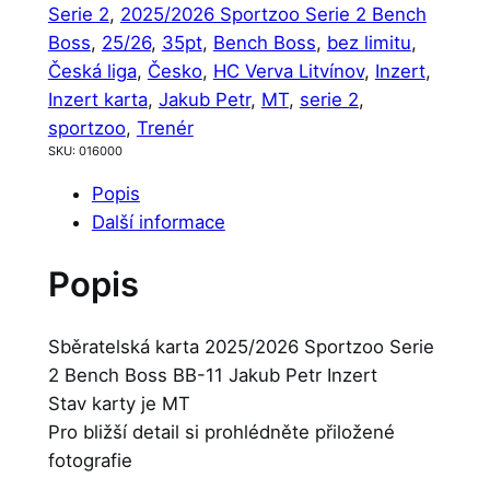
Serie 2
, 
2025/2026 Sportzoo Serie 2 Bench
2
Boss
, 
25/26
, 
35pt
, 
Bench Boss
, 
bez limitu
, 
0
Česká liga
, 
Česko
, 
HC Verva Litvínov
, 
Inzert
, 
2
Inzert karta
, 
Jakub Petr
, 
MT
, 
serie 2
, 
6
sportzoo
, 
Trenér
S
SKU:
016000
p
Popis
o
Další informace
r
t
Popis
z
o
o
Sběratelská karta 2025/2026 Sportzoo Serie
S
2 Bench Boss BB-11 Jakub Petr Inzert
e
Stav karty je MT
r
Pro bližší detail si prohlédněte přiložené
i
fotografie
e