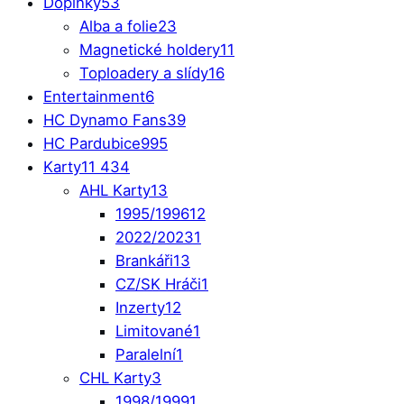
Doplňky
53
Alba a folie
23
Magnetické holdery
11
Toploadery a slídy
16
Entertainment
6
HC Dynamo Fans
39
HC Pardubice
995
Karty
11 434
AHL Karty
13
1995/1996
12
2022/2023
1
Brankáři
13
CZ/SK Hráči
1
Inzerty
12
Limitované
1
Paralelní
1
CHL Karty
3
1998/1999
1