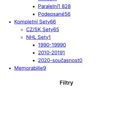
Paralelní
1 828
Podepsané
56
Kompletní Sety
66
CZ/SK Sety
65
NHL Sety
1
1990-1999
0
2010-2019
1
2020-současnost
0
Memorabilie
9
Filtry