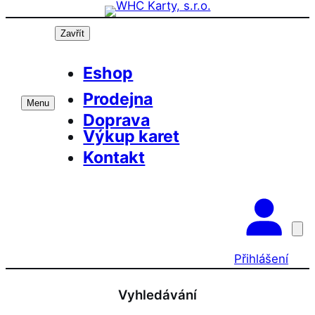
Přeskočit
na
Zavřít
obsah
Eshop
Prodejna
Menu
Doprava
Výkup karet
Kontakt
Přihlášení
Vyhledávání