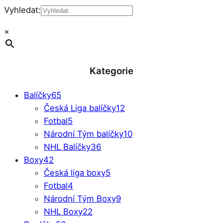
Vyhledat:
×
Kategorie
Balíčky
65
Česká Liga balíčky
12
Fotbal
5
Národní Tým balíčky
10
NHL Balíčky
36
Boxy
42
Česká liga boxy
5
Fotbal
4
Národní Tým Boxy
9
NHL Boxy
22