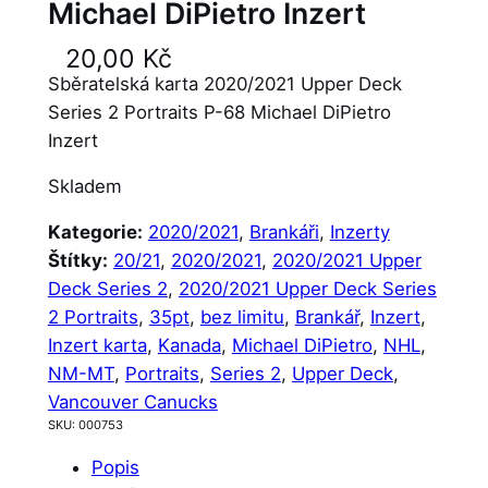
Michael DiPietro Inzert
20,00
Kč
Sběratelská karta 2020/2021 Upper Deck
Series 2 Portraits P-68 Michael DiPietro
Inzert
Skladem
Kategorie:
2020/2021
, 
Brankáři
, 
Inzerty
Štítky:
20/21
, 
2020/2021
, 
2020/2021 Upper
Deck Series 2
, 
2020/2021 Upper Deck Series
2 Portraits
, 
35pt
, 
bez limitu
, 
Brankář
, 
Inzert
, 
Inzert karta
, 
Kanada
, 
Michael DiPietro
, 
NHL
, 
NM-MT
, 
Portraits
, 
Series 2
, 
Upper Deck
, 
Vancouver Canucks
SKU:
000753
Popis