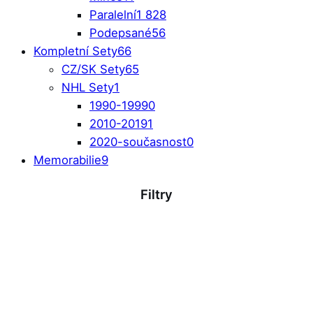
Paralelní
1 828
Podepsané
56
Kompletní Sety
66
CZ/SK Sety
65
NHL Sety
1
1990-1999
0
2010-2019
1
2020-současnost
0
Memorabilie
9
Filtry