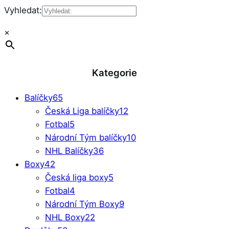
Vyhledat:
×
Kategorie
Balíčky
65
Česká Liga balíčky
12
Fotbal
5
Národní Tým balíčky
10
NHL Balíčky
36
Boxy
42
Česká liga boxy
5
Fotbal
4
Národní Tým Boxy
9
NHL Boxy
22