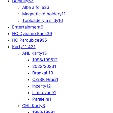
Doplňky
53
Alba a folie
23
Magnetické holdery
11
Toploadery a slídy
16
Entertainment
6
HC Dynamo Fans
39
HC Pardubice
995
Karty
11 431
AHL Karty
13
1995/1996
12
2022/2023
1
Brankáři
13
CZ/SK Hráči
1
Inzerty
12
Limitované
1
Paralelní
1
CHL Karty
3
1998/1999
1