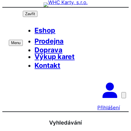
Přeskočit
na
Zavřít
obsah
Eshop
Prodejna
Menu
Doprava
Výkup karet
Kontakt
Přihlášení
Vyhledávání