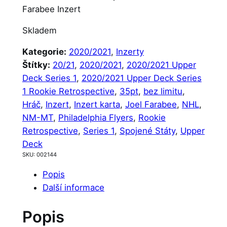
Farabee Inzert
Skladem
Kategorie:
2020/2021
, 
Inzerty
Štítky:
20/21
, 
2020/2021
, 
2020/2021 Upper
Deck Series 1
, 
2020/2021 Upper Deck Series
1 Rookie Retrospective
, 
35pt
, 
bez limitu
, 
Hráč
, 
Inzert
, 
Inzert karta
, 
Joel Farabee
, 
NHL
, 
NM-MT
, 
Philadelphia Flyers
, 
Rookie
Retrospective
, 
Series 1
, 
Spojené Státy
, 
Upper
Deck
SKU:
002144
Popis
Další informace
Popis