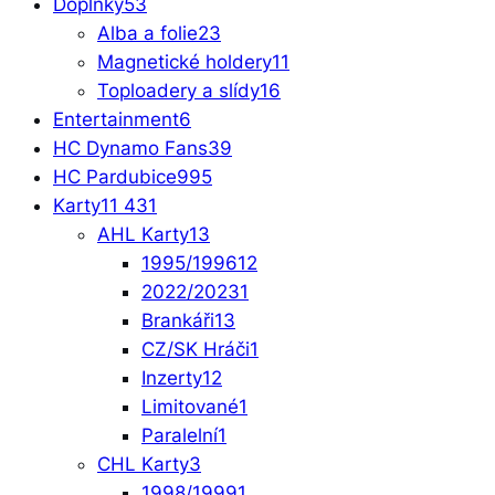
Doplňky
53
Alba a folie
23
Magnetické holdery
11
Toploadery a slídy
16
Entertainment
6
HC Dynamo Fans
39
HC Pardubice
995
Karty
11 431
AHL Karty
13
1995/1996
12
2022/2023
1
Brankáři
13
CZ/SK Hráči
1
Inzerty
12
Limitované
1
Paralelní
1
CHL Karty
3
1998/1999
1