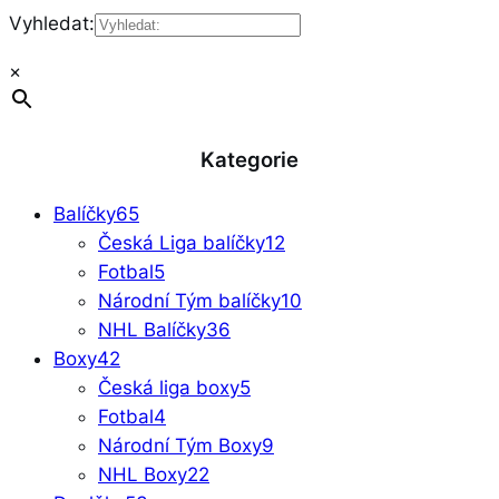
Vyhledat:
×
Kategorie
Balíčky
65
Česká Liga balíčky
12
Fotbal
5
Národní Tým balíčky
10
NHL Balíčky
36
Boxy
42
Česká liga boxy
5
Fotbal
4
Národní Tým Boxy
9
NHL Boxy
22