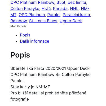
OPC Platinum Rainbow
, 
35pt
, 
bez limitu
, 
Colton Parayko
, 
Hráč
, 
Kanada
, 
NHL
, 
NM-
MT
, 
OPC Platinum
, 
Paralel
, 
Paralelní karta
, 
Rainbow
, 
St. Louis Blues
, 
Upper Deck
SKU:
001049
Popis
Další informace
Popis
Sběratelská karta 2020/2021 Upper Deck
OPC Platinum Rainbow 45 Colton Parayko
Paralel
Stav karty je NM-MT
Pro bližší detail si prohlédněte přiložené
fotografie