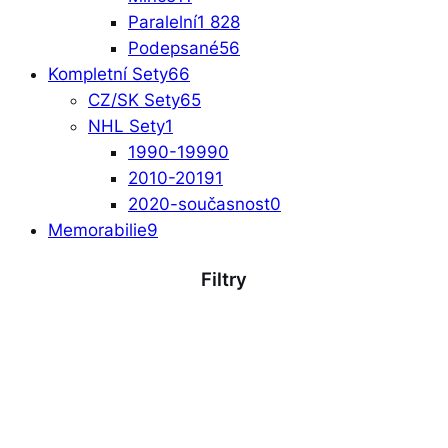
Paralelní
1 828
Podepsané
56
Kompletní Sety
66
CZ/SK Sety
65
NHL Sety
1
1990-1999
0
2010-2019
1
2020-současnost
0
Memorabilie
9
Filtry