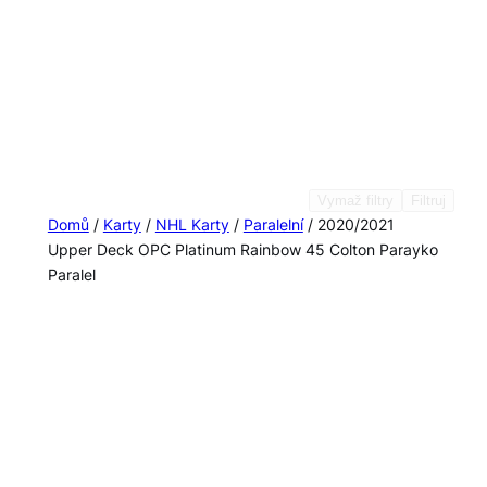
Vymaž filtry
Filtruj
Domů
/
Karty
/
NHL Karty
/
Paralelní
/ 2020/2021
Upper Deck OPC Platinum Rainbow 45 Colton Parayko
Paralel