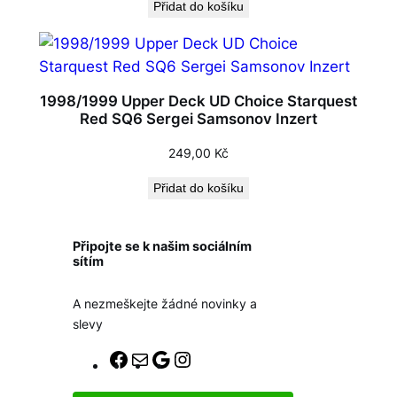
Přidat do košíku
1998/1999 Upper Deck UD Choice Starquest
Red SQ6 Sergei Samsonov Inzert
249,00
Kč
Přidat do košíku
Připojte se k našim sociálním
sítím
A nezmeškejte žádné novinky a
slevy
F
E
G
I
a
-
o
n