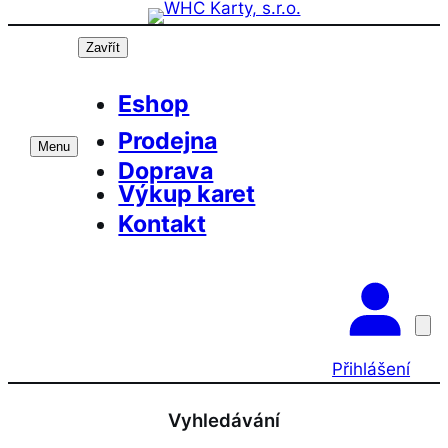
Přeskočit
Prázdninová otevírací doba prodejny! PO a ST 10-17, SO 
na
Zavřít
obsah
Eshop
Prodejna
Menu
Doprava
Výkup karet
Kontakt
Přihlášení
Vyhledávání