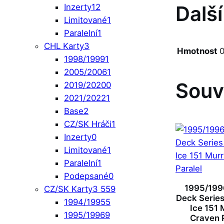
Dalš
Inzerty
12
Limitované
1
Paralelní
1
CHL Karty
3
Hmotnost
0
1998/1999
1
2005/2006
1
Souv
2019/2020
0
2021/2022
1
Base
2
CZ/SK Hráči
1
Inzerty
0
Limitované
1
Paralelní
1
Podepsané
0
1995/199
CZ/SK Karty
3 559
Deck Series 
1994/1995
5
Ice 151 
1995/1996
9
Craven P