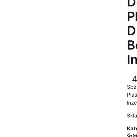
D
P
D
B
I
Sbě
Pla
Inze
Skl
Kat
Štít