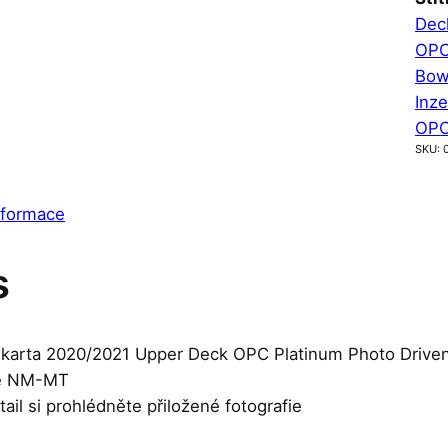
Dec
OPC
Bow
Inze
OPC
SKU:
nformace
s
 karta 2020/2021 Upper Deck OPC Platinum Photo Drive
je NM-MT
etail si prohlédněte přiložené fotografie