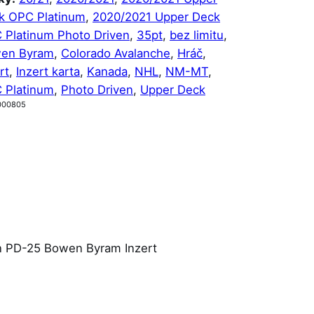
k OPC Platinum
, 
2020/2021 Upper Deck
 Platinum Photo Driven
, 
35pt
, 
bez limitu
, 
en Byram
, 
Colorado Avalanche
, 
Hráč
, 
rt
, 
Inzert karta
, 
Kanada
, 
NHL
, 
NM-MT
, 
 Platinum
, 
Photo Driven
, 
Upper Deck
000805
n PD-25 Bowen Byram Inzert