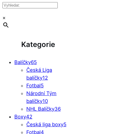
×
Kategorie
Balíčky
65
Česká Liga
balíčky
12
Fotbal
5
Národní Tým
balíčky
10
NHL Balíčky
36
Boxy
42
Česká liga boxy
5
Fotbal
4