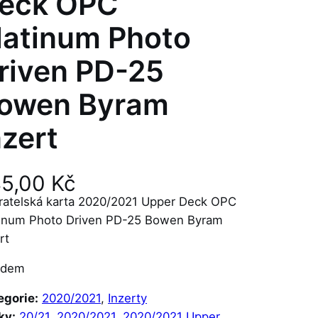
eck OPC
latinum Photo
riven PD-25
owen Byram
nzert
45,00
Kč
ratelská karta 2020/2021 Upper Deck OPC
tinum Photo Driven PD-25 Bowen Byram
rt
adem
egorie:
2020/2021
, 
Inzerty
ky:
20/21
, 
2020/2021
, 
2020/2021 Upper