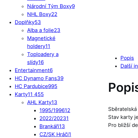
Národní Tým Boxy
9
NHL Boxy
22
Doplňky
53
Alba a folie
23
Magnetické
holdery
11
Toploadery a
Popis
slídy
16
Další i
Entertainment
6
HC Dynamo Fans
39
Popi
HC Pardubice
995
Karty
11 455
AHL Karty
13
Sběratelská
1995/1996
12
Stav karty 
2022/2023
1
Pro bližší d
Brankáři
13
CZ/SK Hráči
1