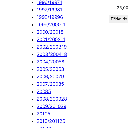
1996/1997
1
25,0
1997/1998
1
1998/1999
6
Přidat do
1999/2000
11
2000/2001
8
2001/2002
11
2002/2003
19
2003/2004
18
2004/2005
8
2005/2006
3
2006/2007
9
2007/2008
5
2008
5
2008/2009
28
2009/2010
29
2010
5
2010/2011
26