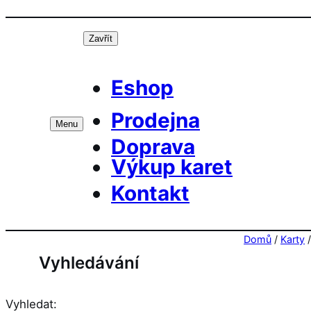
Přeskočit
Prá
na
Zavřít
obsah
Eshop
Prodejna
Menu
Doprava
Výkup karet
Kontakt
Domů
/
Karty
Vyhledávání
Vyhledat: