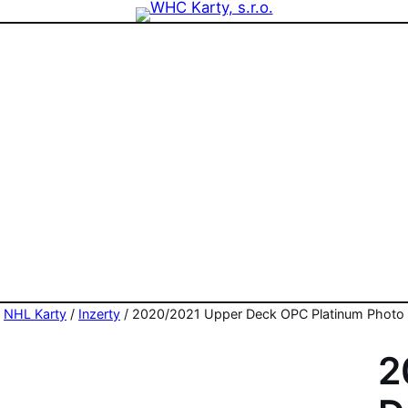
zdninová otevírací doba prodejny! PO a ST 10-17, SO 11-15
/
NHL Karty
/
Inzerty
/ 2020/2021 Upper Deck OPC Platinum Photo 
2