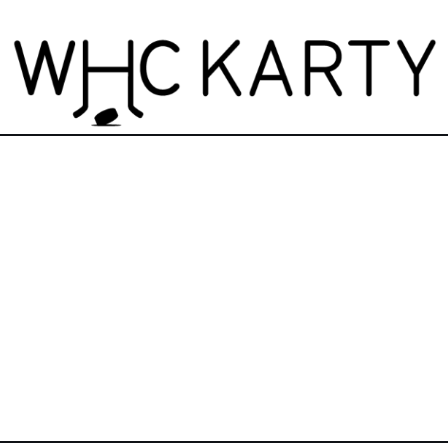
zdninová otevírací doba prodejny! PO a ST 10-17, SO 11-15