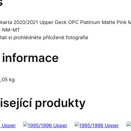
s
 karta 2020/2021 Upper Deck OPC Platinum Matte Pink Ma
je NM-MT
etail si prohlédněte přiložené fotografie
í informace
,05 kg
isející produkty