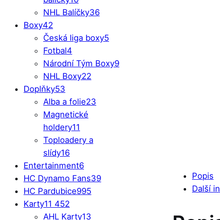
NHL Balíčky
36
Boxy
42
Česká liga boxy
5
Fotbal
4
Národní Tým Boxy
9
NHL Boxy
22
Doplňky
53
Alba a folie
23
Magnetické
holdery
11
Toploadery a
slídy
16
Entertainment
6
Popis
HC Dynamo Fans
39
Další i
HC Pardubice
995
Karty
11 452
AHL Karty
13