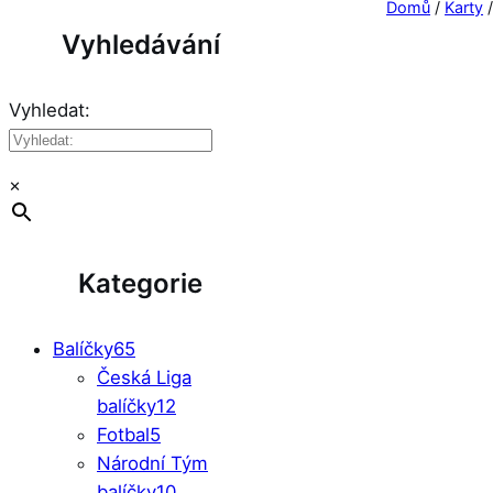
Domů
/
Karty
Vyhledávání
Vyhledat:
×
Kategorie
Balíčky
65
Česká Liga
balíčky
12
Fotbal
5
Národní Tým
balíčky
10