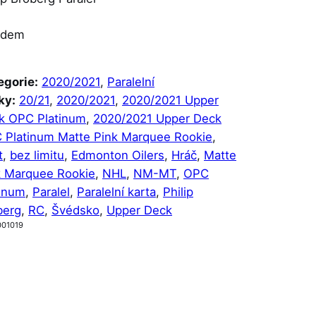
adem
egorie:
2020/2021
, 
Paralelní
ky:
20/21
, 
2020/2021
, 
2020/2021 Upper
k OPC Platinum
, 
2020/2021 Upper Deck
 Platinum Matte Pink Marquee Rookie
, 
t
, 
bez limitu
, 
Edmonton Oilers
, 
Hráč
, 
Matte
k Marquee Rookie
, 
NHL
, 
NM-MT
, 
OPC
tinum
, 
Paralel
, 
Paralelní karta
, 
Philip
berg
, 
RC
, 
Švédsko
, 
Upper Deck
001019