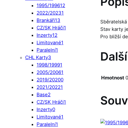
Popi
1995/1996
12
2022/2023
1
Brankáři
13
Sběratelská
CZ/SK Hráči
1
Stav karty 
Inzerty
12
Pro bližší d
Limitované
1
Paralelní
1
Dalš
CHL Karty
3
1998/1999
1
2005/2006
1
Hmotnost
0
2019/2020
0
2021/2022
1
Base
2
Souv
CZ/SK Hráči
1
Inzerty
0
Limitované
1
Paralelní
1