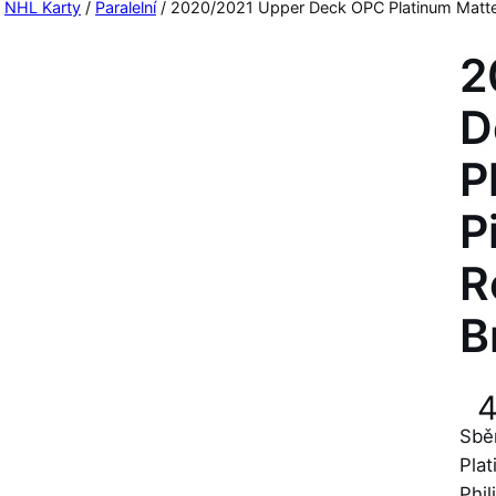
/
NHL Karty
/
Paralelní
/ 2020/2021 Upper Deck OPC Platinum Matte 
2
D
P
P
R
B
Sbě
Pla
Phil