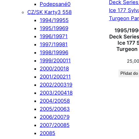
Podepsané
0
CZ/SK Karty
3 558
1994/1995
5
1995/1996
9
1995/199
1996/1997
1
Deck Series 
Ice 177 
1997/1998
1
Turgeon 
1998/1999
6
1999/2000
11
25,0
2000/2001
8
Přidat do
2001/2002
11
2002/2003
19
2003/2004
18
2004/2005
8
2005/2006
3
2006/2007
9
2007/2008
5
2008
5