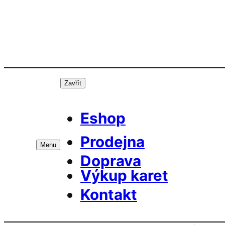
Přeskočit
Prá
na
obsah
Zavřít
Eshop
Prodejna
Menu
Doprava
Výkup karet
Kontakt