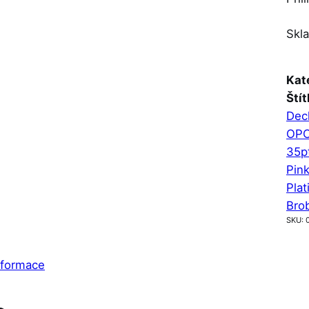
Skl
Kat
Štít
Dec
OPC
35p
Pin
Pla
Bro
SKU:
nformace