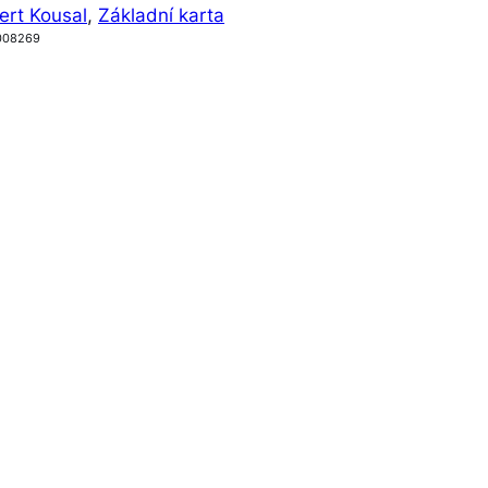
ert Kousal
, 
Základní karta
008269