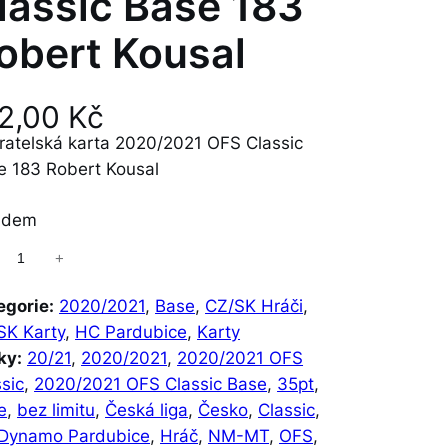
lassic Base 183
obert Kousal
12,00
Kč
ratelská karta 2020/2021 OFS Classic
e 183 Robert Kousal
adem
+
egorie:
2020/2021
, 
Base
, 
CZ/SK Hráči
, 
SK Karty
, 
HC Pardubice
, 
Karty
ky:
20/21
, 
2020/2021
, 
2020/2021 OFS
sic
, 
2020/2021 OFS Classic Base
, 
35pt
, 
e
, 
bez limitu
, 
Česká liga
, 
Česko
, 
Classic
, 
Dynamo Pardubice
, 
Hráč
, 
NM-MT
, 
OFS
, 