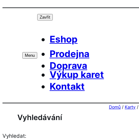
Přeskočit
Prá
na
Zavřít
obsah
Eshop
Prodejna
Menu
Doprava
Výkup karet
Kontakt
Domů
/
Karty
Vyhledávání
Vyhledat: