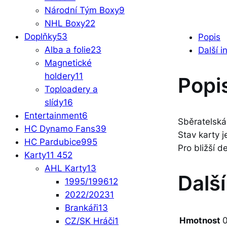
Národní Tým Boxy
9
NHL Boxy
22
Doplňky
53
Popis
Alba a folie
23
Další 
Magnetické
holdery
11
Popi
Toploadery a
slídy
16
Entertainment
6
Sběratelská
HC Dynamo Fans
39
Stav karty
HC Pardubice
995
Pro bližší d
Karty
11 452
AHL Karty
13
Dalš
1995/1996
12
2022/2023
1
Brankáři
13
Hmotnost
0
CZ/SK Hráči
1