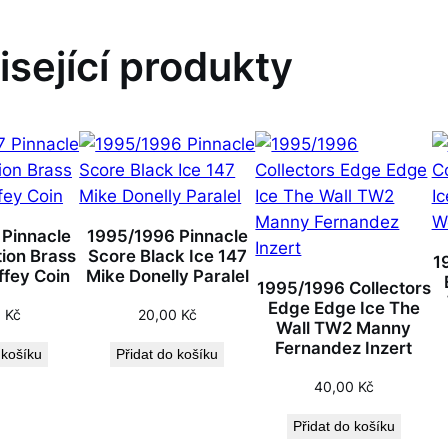
3
R
isející produkty
o
b
e
r
t
K
o
 Pinnacle
1995/1996 Pinnacle
u
tion Brass
Score Black Ice 147
1
s
ffey Coin
Mike Donelly Paralel
1995/1996 Collectors
a
Edge Edge Ice The
0
Kč
20,00
Kč
l
Wall TW2 Manny
Fernandez Inzert
m
 košíku
Přidat do košíku
n
40,00
Kč
o
Přidat do košíku
ž