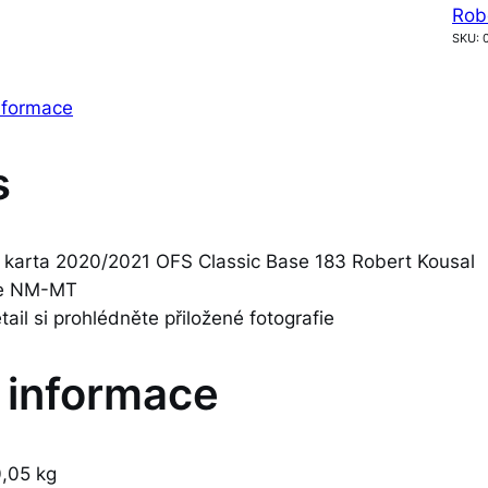
Rob
1
SKU:
O
F
informace
S
C
l
s
a
s
s
 karta 2020/2021 OFS Classic Base 183 Robert Kousal
i
 je NM-MT
c
etail si prohlédněte přiložené fotografie
B
a
í informace
s
e
1
,05 kg
8