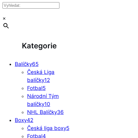
×
Kategorie
Balíčky
65
Česká Liga
balíčky
12
Fotbal
5
Národní Tým
balíčky
10
NHL Balíčky
36
Boxy
42
Česká liga boxy
5
Fotbal
4