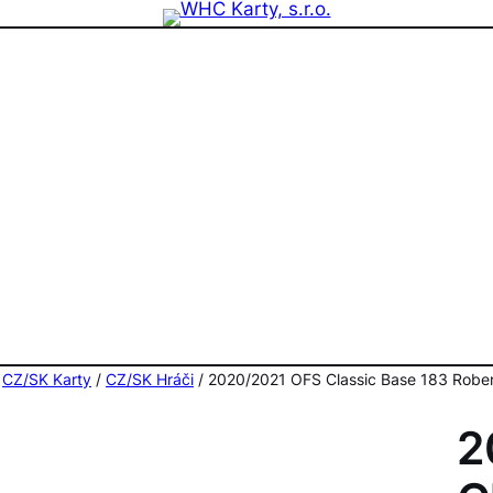
zdninová otevírací doba prodejny! PO a ST 10-17, SO 11-15
/
CZ/SK Karty
/
CZ/SK Hráči
/ 2020/2021 OFS Classic Base 183 Rober
2