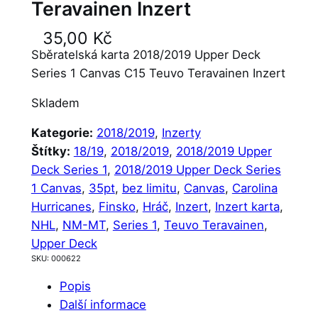
Teravainen Inzert
35,00
Kč
Sběratelská karta 2018/2019 Upper Deck
Series 1 Canvas C15 Teuvo Teravainen Inzert
Skladem
Kategorie:
2018/2019
, 
Inzerty
Štítky:
18/19
, 
2018/2019
, 
2018/2019 Upper
Deck Series 1
, 
2018/2019 Upper Deck Series
1 Canvas
, 
35pt
, 
bez limitu
, 
Canvas
, 
Carolina
Hurricanes
, 
Finsko
, 
Hráč
, 
Inzert
, 
Inzert karta
, 
NHL
, 
NM-MT
, 
Series 1
, 
Teuvo Teravainen
, 
Upper Deck
SKU:
000622
Popis
Další informace