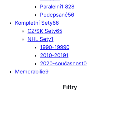
Paralelní
1 828
Podepsané
56
Kompletní Sety
66
CZ/SK Sety
65
NHL Sety
1
1990-1999
0
2010-2019
1
2020-současnost
0
Memorabilie
9
Filtry