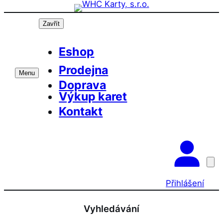
Přeskočit
na
Zavřít
obsah
Eshop
Prodejna
Menu
Doprava
Výkup karet
Kontakt
Přihlášení
Vyhledávání