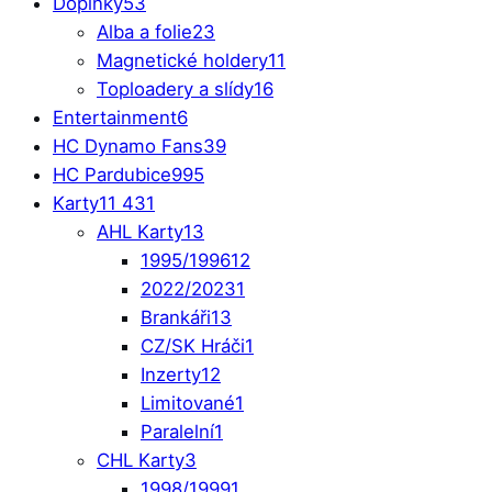
Doplňky
53
Alba a folie
23
Magnetické holdery
11
Toploadery a slídy
16
Entertainment
6
HC Dynamo Fans
39
HC Pardubice
995
Karty
11 431
AHL Karty
13
1995/1996
12
2022/2023
1
Brankáři
13
CZ/SK Hráči
1
Inzerty
12
Limitované
1
Paralelní
1
CHL Karty
3
1998/1999
1