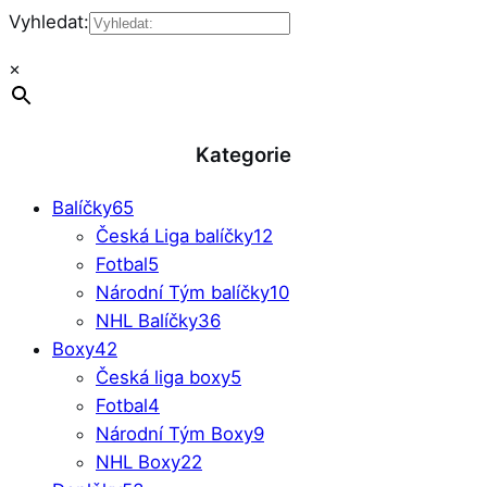
Vyhledat:
×
Kategorie
Balíčky
65
Česká Liga balíčky
12
Fotbal
5
Národní Tým balíčky
10
NHL Balíčky
36
Boxy
42
Česká liga boxy
5
Fotbal
4
Národní Tým Boxy
9
NHL Boxy
22