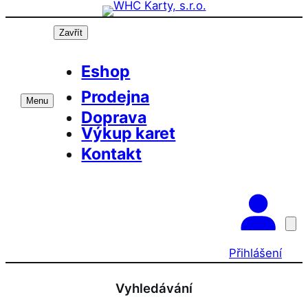
Přeskočit
na
Zavřít
obsah
Eshop
Prodejna
Menu
Doprava
Výkup karet
Kontakt
Přihlášení
Vyhledávání