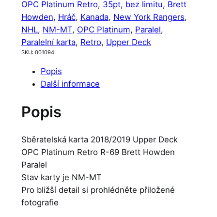
OPC Platinum Retro
, 
35pt
, 
bez limitu
, 
Brett
Howden
, 
Hráč
, 
Kanada
, 
New York Rangers
, 
NHL
, 
NM-MT
, 
OPC Platinum
, 
Paralel
, 
Paralelní karta
, 
Retro
, 
Upper Deck
SKU:
001094
Popis
Další informace
Popis
Sběratelská karta 2018/2019 Upper Deck
OPC Platinum Retro R-69 Brett Howden
Paralel
Stav karty je NM-MT
Pro bližší detail si prohlédněte přiložené
fotografie