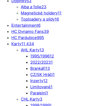
Doplňky
53
Alba a folie
23
Magnetické holdery
11
Toploadery a slídy
16
Entertainment
6
HC Dynamo Fans
39
HC Pardubice
995
Karty
11 434
AHL Karty
13
1995/1996
12
2022/2023
1
Brankáři
13
CZ/SK Hráči
1
Inzerty
12
Limitované
1
Paralelní
1
CHL Karty
3
1998/1999
1