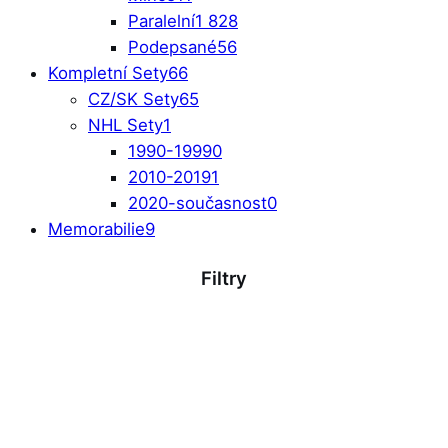
Paralelní
1 828
Podepsané
56
Kompletní Sety
66
CZ/SK Sety
65
NHL Sety
1
1990-1999
0
2010-2019
1
2020-současnost
0
Memorabilie
9
Filtry