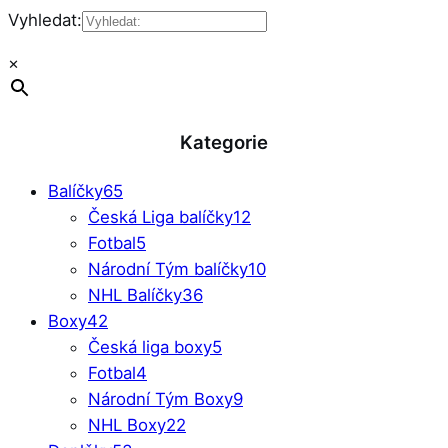
Vyhledat:
×
Kategorie
Balíčky
65
Česká Liga balíčky
12
Fotbal
5
Národní Tým balíčky
10
NHL Balíčky
36
Boxy
42
Česká liga boxy
5
Fotbal
4
Národní Tým Boxy
9
NHL Boxy
22