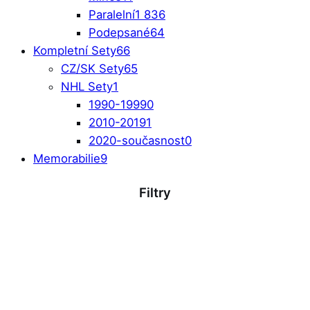
Paralelní
1 836
Podepsané
64
Kompletní Sety
66
CZ/SK Sety
65
NHL Sety
1
1990-1999
0
2010-2019
1
2020-současnost
0
Memorabilie
9
Filtry