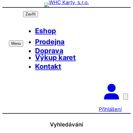
Přeskočit
na
Zavřít
obsah
Eshop
Prodejna
Menu
Doprava
Výkup karet
Kontakt
Přihlášení
Vyhledávání