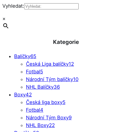
Vyhledat:
×
Kategorie
Balíčky
65
Česká Liga balíčky
12
Fotbal
5
Národní Tým balíčky
10
NHL Balíčky
36
Boxy
42
Česká liga boxy
5
Fotbal
4
Národní Tým Boxy
9
NHL Boxy
22