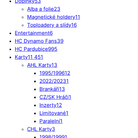
Doplňky
53
Alba a folie
23
Magnetické holdery
11
Toploadery a slídy
16
Entertainment
6
HC Dynamo Fans
39
HC Pardubice
995
Karty
11 451
AHL Karty
13
1995/1996
12
2022/2023
1
Brankáři
13
CZ/SK Hráči
1
Inzerty
12
Limitované
1
Paralelní
1
CHL Karty
3
1998/1999
1