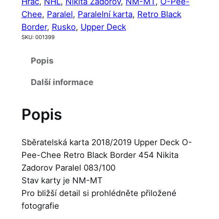
Hráč
, 
NHL
, 
Nikita Zadorov
, 
NM-MT
, 
O-Pee-
Chee
, 
Paralel
, 
Paralelní karta
, 
Retro Black
Border
, 
Rusko
, 
Upper Deck
SKU:
001399
Popis
Další informace
Popis
Sběratelská karta 2018/2019 Upper Deck O-
Pee-Chee Retro Black Border 454 Nikita
Zadorov Paralel 083/100
Stav karty je NM-MT
Pro bližší detail si prohlédněte přiložené
fotografie