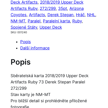
Deck Artifacts
, 
2018/2019 Upper Deck
Artifacts Ruby
, 
272/299
, 
35pt
, 
Arizona
Coyotes
, 
Artifacts
, 
Derek Stepan
, 
Hráč
, 
NHL
, 
NM-MT
, 
Paralel
, 
Paralelní karta
, 
Ruby
, 
Spojené Státy
, 
Upper Deck
SKU:
001240
Popis
Další informace
Popis
Sběratelská karta 2018/2019 Upper Deck
Artifacts Ruby 73 Derek Stepan Paralel
272/299
Stav karty je NM-MT
Pro bližší detail si prohlédněte přiložené
fotografie