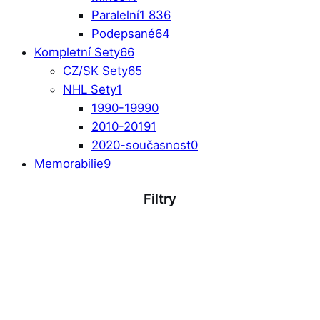
Paralelní
1 836
Podepsané
64
Kompletní Sety
66
CZ/SK Sety
65
NHL Sety
1
1990-1999
0
2010-2019
1
2020-současnost
0
Memorabilie
9
Filtry