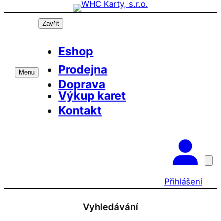
Přeskočit
na
Zavřít
obsah
Eshop
Prodejna
Menu
Doprava
Výkup karet
Kontakt
Přihlášení
Vyhledávání