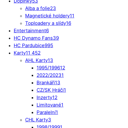
Doplňky
53
Alba a folie
23
Magnetické holdery
11
Toploadery a slídy
16
Entertainment
6
HC Dynamo Fans
39
HC Pardubice
995
Karty
11 452
AHL Karty
13
1995/1996
12
2022/2023
1
Brankáři
13
CZ/SK Hráči
1
Inzerty
12
Limitované
1
Paralelní
1
CHL Karty
3
1998/1999
1