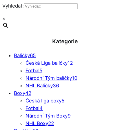
Vyhledat:
×
Kategorie
Balíčky
65
Česká Liga balíčky
12
Fotbal
5
Národní Tým balíčky
10
NHL Balíčky
36
Boxy
42
Česká liga boxy
5
Fotbal
4
Národní Tým Boxy
9
NHL Boxy
22