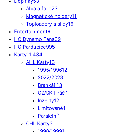
Doplňky
53
Alba a folie
23
Magnetické holdery
11
Toploadery a slídy
16
Entertainment
6
HC Dynamo Fans
39
HC Pardubice
995
Karty
11 434
AHL Karty
13
1995/1996
12
2022/2023
1
Brankáři
13
CZ/SK Hráči
1
Inzerty
12
Limitované
1
Paralelní
1
CHL Karty
3
1998/1999
1