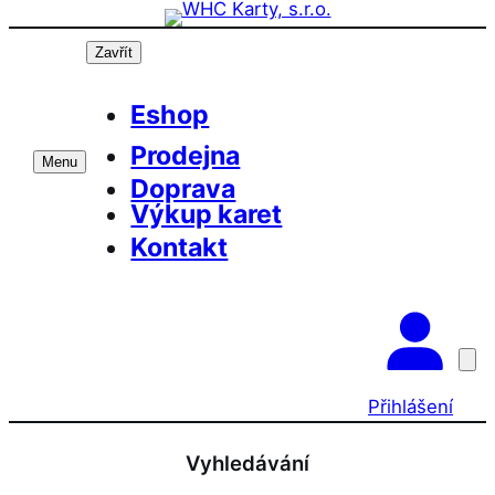
Přeskočit
na
Zavřít
obsah
Eshop
Prodejna
Menu
Doprava
Výkup karet
Kontakt
Přihlášení
Vyhledávání