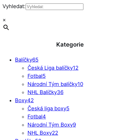
Vyhledat:
×
Kategorie
Balíčky
65
Česká Liga balíčky
12
Fotbal
5
Národní Tým balíčky
10
NHL Balíčky
36
Boxy
42
Česká liga boxy
5
Fotbal
4
Národní Tým Boxy
9
NHL Boxy
22