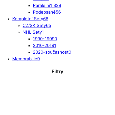
Paralelní
1 828
Podepsané
56
Kompletní Sety
66
CZ/SK Sety
65
NHL Sety
1
1990-1999
0
2010-2019
1
2020-současnost
0
Memorabilie
9
Filtry