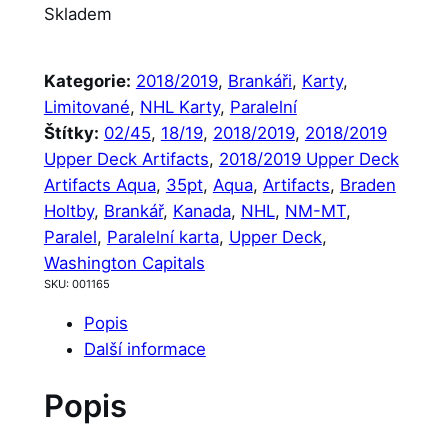
Skladem
Kategorie:
2018/2019
, 
Brankáři
, 
Karty
, 
Limitované
, 
NHL Karty
, 
Paralelní
Štítky:
02/45
, 
18/19
, 
2018/2019
, 
2018/2019
Upper Deck Artifacts
, 
2018/2019 Upper Deck
Artifacts Aqua
, 
35pt
, 
Aqua
, 
Artifacts
, 
Braden
Holtby
, 
Brankář
, 
Kanada
, 
NHL
, 
NM-MT
, 
Paralel
, 
Paralelní karta
, 
Upper Deck
, 
Washington Capitals
SKU:
001165
Popis
Další informace
Popis