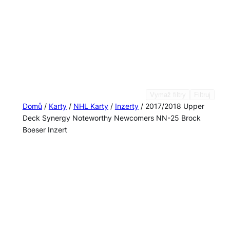
Vymaž filtry
Filtruj
Domů
/
Karty
/
NHL Karty
/
Inzerty
/ 2017/2018 Upper
Deck Synergy Noteworthy Newcomers NN-25 Brock
Boeser Inzert