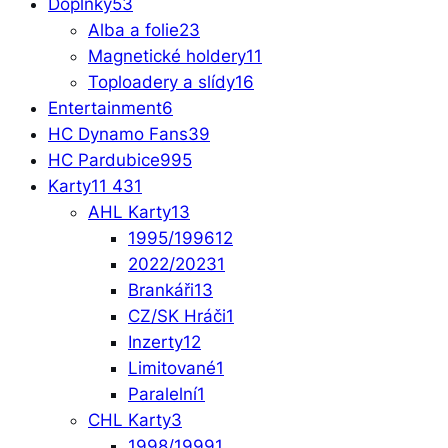
Doplňky
53
Alba a folie
23
Magnetické holdery
11
Toploadery a slídy
16
Entertainment
6
HC Dynamo Fans
39
HC Pardubice
995
Karty
11 431
AHL Karty
13
1995/1996
12
2022/2023
1
Brankáři
13
CZ/SK Hráči
1
Inzerty
12
Limitované
1
Paralelní
1
CHL Karty
3
1998/1999
1