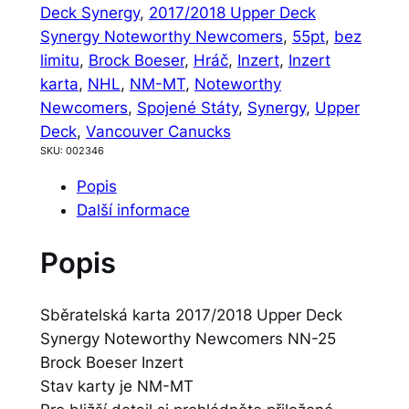
Deck Synergy
, 
2017/2018 Upper Deck
Synergy Noteworthy Newcomers
, 
55pt
, 
bez
limitu
, 
Brock Boeser
, 
Hráč
, 
Inzert
, 
Inzert
karta
, 
NHL
, 
NM-MT
, 
Noteworthy
Newcomers
, 
Spojené Státy
, 
Synergy
, 
Upper
Deck
, 
Vancouver Canucks
SKU:
002346
Popis
Další informace
Popis
Sběratelská karta 2017/2018 Upper Deck
Synergy Noteworthy Newcomers NN-25
Brock Boeser Inzert
Stav karty je NM-MT