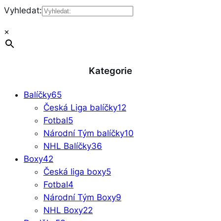
Vyhledat:
×
Kategorie
Balíčky
65
Česká Liga balíčky
12
Fotbal
5
Národní Tým balíčky
10
NHL Balíčky
36
Boxy
42
Česká liga boxy
5
Fotbal
4
Národní Tým Boxy
9
NHL Boxy
22