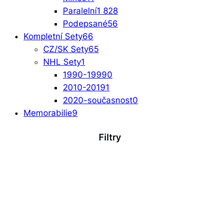
Paralelní
1 828
Podepsané
56
Kompletní Sety
66
CZ/SK Sety
65
NHL Sety
1
1990-1999
0
2010-2019
1
2020-současnost
0
Memorabilie
9
Filtry