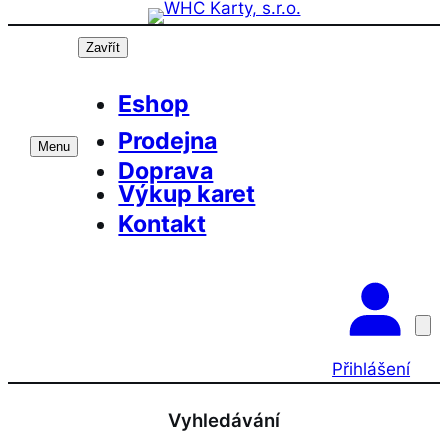
Přeskočit
na
Zavřít
obsah
Eshop
Prodejna
Menu
Doprava
Výkup karet
Kontakt
Přihlášení
Vyhledávání