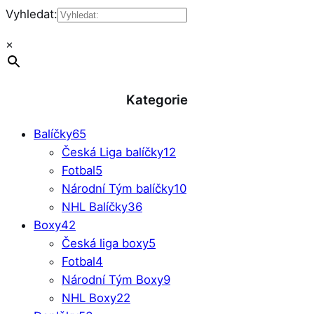
Vyhledat:
×
Kategorie
Balíčky
65
Česká Liga balíčky
12
Fotbal
5
Národní Tým balíčky
10
NHL Balíčky
36
Boxy
42
Česká liga boxy
5
Fotbal
4
Národní Tým Boxy
9
NHL Boxy
22