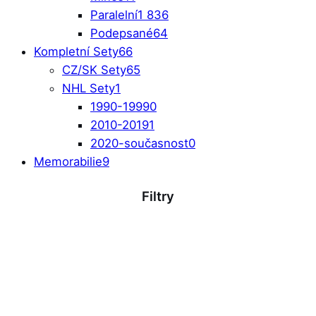
Paralelní
1 836
Podepsané
64
Kompletní Sety
66
CZ/SK Sety
65
NHL Sety
1
1990-1999
0
2010-2019
1
2020-současnost
0
Memorabilie
9
Filtry