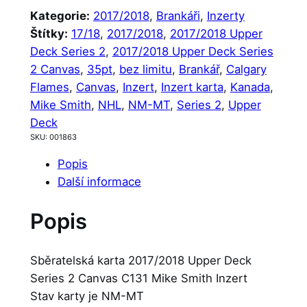
Kategorie:
2017/2018
, 
Brankáři
, 
Inzerty
Štítky:
17/18
, 
2017/2018
, 
2017/2018 Upper
Deck Series 2
, 
2017/2018 Upper Deck Series
2 Canvas
, 
35pt
, 
bez limitu
, 
Brankář
, 
Calgary
Flames
, 
Canvas
, 
Inzert
, 
Inzert karta
, 
Kanada
, 
Mike Smith
, 
NHL
, 
NM-MT
, 
Series 2
, 
Upper
Deck
SKU:
001863
Popis
Další informace
Popis
Sběratelská karta 2017/2018 Upper Deck
Series 2 Canvas C131 Mike Smith Inzert
Stav karty je NM-MT