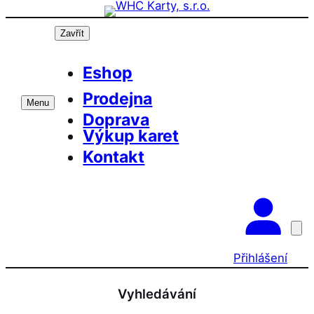
Přeskočit
na
Zavřít
obsah
Eshop
Prodejna
Menu
Doprava
Výkup karet
Kontakt
Přihlášení
Vyhledávání