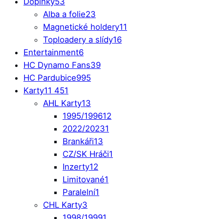
Doplňky
53
Alba a folie
23
Magnetické holdery
11
Toploadery a slídy
16
Entertainment
6
HC Dynamo Fans
39
HC Pardubice
995
Karty
11 451
AHL Karty
13
1995/1996
12
2022/2023
1
Brankáři
13
CZ/SK Hráči
1
Inzerty
12
Limitované
1
Paralelní
1
CHL Karty
3
1998/1999
1