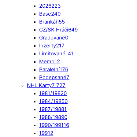
2026
223
Base
240
Brankáři
55
CZ/SK Hráči
649
Gradované
0
Inzerty
217
Limitované
141
Memo
12
Paralelní
176
Podepsané
7
NHL Karty
7 727
1981/1982
0
1984/1985
0
1987/1988
1
1988/1989
0
1990/1991
16
1991
2