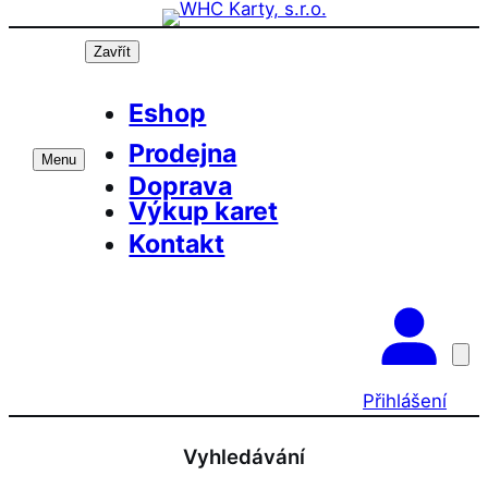
Přeskočit
na
Zavřít
obsah
Eshop
Prodejna
Menu
Doprava
Výkup karet
Kontakt
Přihlášení
Vyhledávání