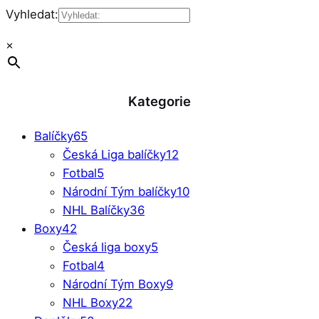
Vyhledat:
×
Kategorie
Balíčky
65
Česká Liga balíčky
12
Fotbal
5
Národní Tým balíčky
10
NHL Balíčky
36
Boxy
42
Česká liga boxy
5
Fotbal
4
Národní Tým Boxy
9
NHL Boxy
22