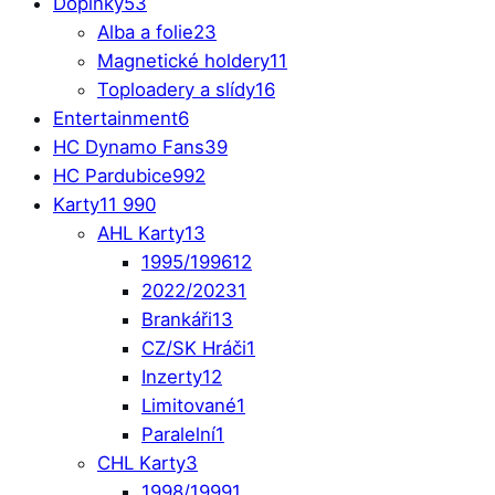
Doplňky
53
Alba a folie
23
Magnetické holdery
11
Toploadery a slídy
16
Entertainment
6
HC Dynamo Fans
39
HC Pardubice
992
Karty
11 990
AHL Karty
13
1995/1996
12
2022/2023
1
Brankáři
13
CZ/SK Hráči
1
Inzerty
12
Limitované
1
Paralelní
1
CHL Karty
3
1998/1999
1