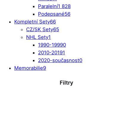
Paralelní
1 828
Podepsané
56
Kompletní Sety
66
CZ/SK Sety
65
NHL Sety
1
1990-1999
0
2010-2019
1
2020-současnost
0
Memorabilie
9
Filtry