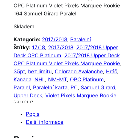
OPC Platinum Violet Pixels Marquee Rookie
164 Samuel Girard Paralel
Skladem
Kategorie:
2017/2018
, 
Paralelní
Štítky:
17/18
, 
2017/2018
, 
2017/2018 Upper
Deck OPC Platinum
, 
2017/2018 Upper Deck
OPC Platinum Violet Pixels Marquee Rookie
, 
35pt
, 
bez limitu
, 
Colorado Avalanche
, 
Hráč
, 
Kanada
, 
NHL
, 
NM-MT
, 
OPC Platinum
, 
Paralel
, 
Paralelní karta
, 
RC
, 
Samuel Girard
, 
Upper Deck
, 
Violet Pixels Marquee Rookie
SKU:
001117
Popis
Další informace