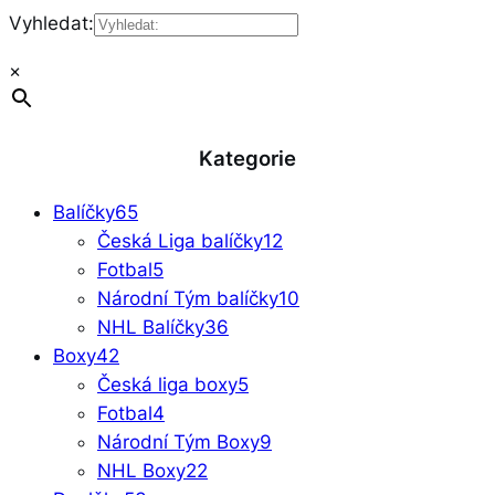
Vyhledat:
×
Kategorie
Balíčky
65
Česká Liga balíčky
12
Fotbal
5
Národní Tým balíčky
10
NHL Balíčky
36
Boxy
42
Česká liga boxy
5
Fotbal
4
Národní Tým Boxy
9
NHL Boxy
22