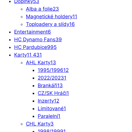
Doplňky
53
Alba a folie
23
Magnetické holdery
11
Toploadery a slídy
16
Entertainment
6
HC Dynamo Fans
39
HC Pardubice
995
Karty
11 431
AHL Karty
13
1995/1996
12
2022/2023
1
Brankáři
13
CZ/SK Hráči
1
Inzerty
12
Limitované
1
Paralelní
1
CHL Karty
3
1998/1999
1