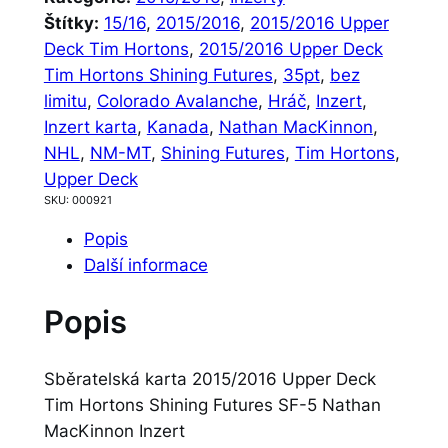
Štítky:
15/16
, 
2015/2016
, 
2015/2016 Upper
Deck Tim Hortons
, 
2015/2016 Upper Deck
Tim Hortons Shining Futures
, 
35pt
, 
bez
limitu
, 
Colorado Avalanche
, 
Hráč
, 
Inzert
, 
Inzert karta
, 
Kanada
, 
Nathan MacKinnon
, 
NHL
, 
NM-MT
, 
Shining Futures
, 
Tim Hortons
, 
Upper Deck
SKU:
000921
Popis
Další informace
Popis
Sběratelská karta 2015/2016 Upper Deck
Tim Hortons Shining Futures SF-5 Nathan
MacKinnon Inzert