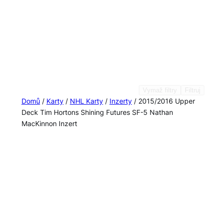
Vymaž filtry
Filtruj
Domů
/
Karty
/
NHL Karty
/
Inzerty
/ 2015/2016 Upper
Deck Tim Hortons Shining Futures SF-5 Nathan
MacKinnon Inzert