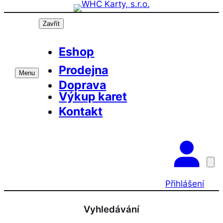
Přeskočit
na
Zavřít
obsah
Eshop
Prodejna
Menu
Doprava
Výkup karet
Kontakt
Přihlášení
Vyhledávání