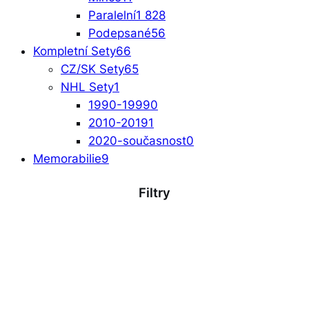
Paralelní
1 828
Podepsané
56
Kompletní Sety
66
CZ/SK Sety
65
NHL Sety
1
1990-1999
0
2010-2019
1
2020-současnost
0
Memorabilie
9
Filtry