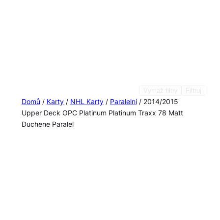
Vymaž filtry
Filtruj
Domů
/
Karty
/
NHL Karty
/
Paralelní
/ 2014/2015
Upper Deck OPC Platinum Platinum Traxx 78 Matt
Duchene Paralel