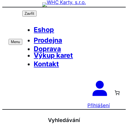
Přeskočit
na
Zavřít
obsah
Eshop
Prodejna
Menu
Doprava
Výkup karet
Kontakt
Přihlášení
Vyhledávání