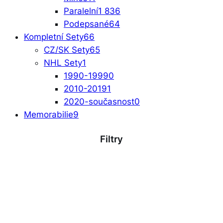
Paralelní
1 836
Podepsané
64
Kompletní Sety
66
CZ/SK Sety
65
NHL Sety
1
1990-1999
0
2010-2019
1
2020-současnost
0
Memorabilie
9
Filtry