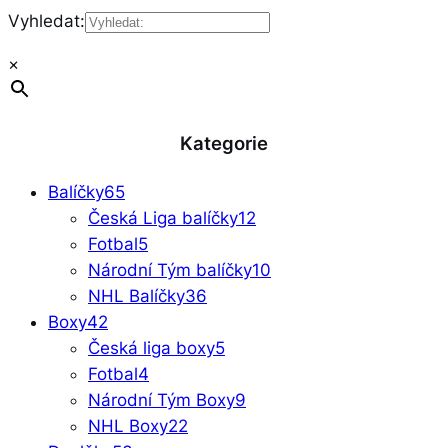
Vyhledat:
×
Kategorie
Balíčky
65
Česká Liga balíčky
12
Fotbal
5
Národní Tým balíčky
10
NHL Balíčky
36
Boxy
42
Česká liga boxy
5
Fotbal
4
Národní Tým Boxy
9
NHL Boxy
22