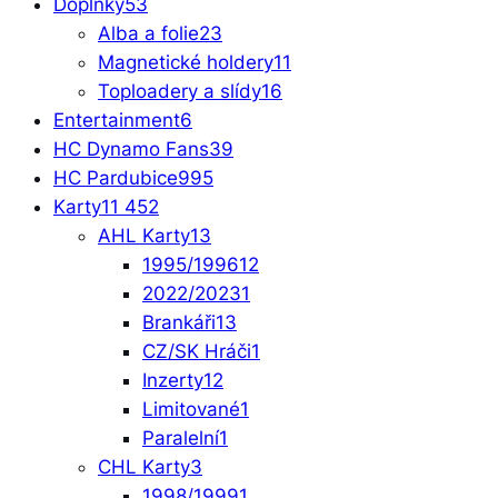
Doplňky
53
Alba a folie
23
Magnetické holdery
11
Toploadery a slídy
16
Entertainment
6
HC Dynamo Fans
39
HC Pardubice
995
Karty
11 452
AHL Karty
13
1995/1996
12
2022/2023
1
Brankáři
13
CZ/SK Hráči
1
Inzerty
12
Limitované
1
Paralelní
1
CHL Karty
3
1998/1999
1