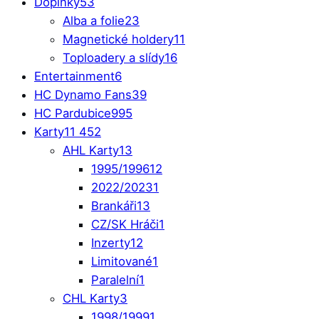
Doplňky
53
Alba a folie
23
Magnetické holdery
11
Toploadery a slídy
16
Entertainment
6
HC Dynamo Fans
39
HC Pardubice
995
Karty
11 452
AHL Karty
13
1995/1996
12
2022/2023
1
Brankáři
13
CZ/SK Hráči
1
Inzerty
12
Limitované
1
Paralelní
1
CHL Karty
3
1998/1999
1