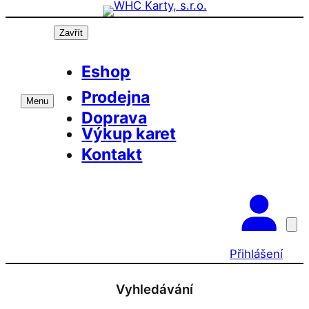
Přeskočit
na
Zavřít
obsah
Eshop
Prodejna
Menu
Doprava
Výkup karet
Kontakt
Přihlášení
Vyhledávání