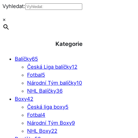
Vyhledat:
×
Kategorie
Balíčky
65
Česká Liga balíčky
12
Fotbal
5
Národní Tým balíčky
10
NHL Balíčky
36
Boxy
42
Česká liga boxy
5
Fotbal
4
Národní Tým Boxy
9
NHL Boxy
22