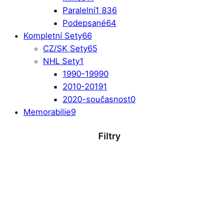
Paralelní
1 836
Podepsané
64
Kompletní Sety
66
CZ/SK Sety
65
NHL Sety
1
1990-1999
0
2010-2019
1
2020-současnost
0
Memorabilie
9
Filtry