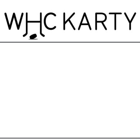
zdninová otevírací doba prodejny! PO a ST 10-17, SO 11-15