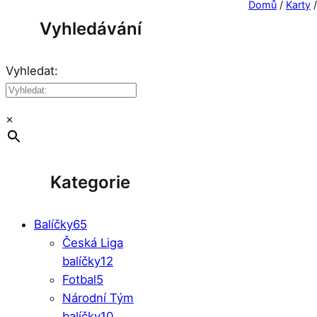
Domů
/
Karty
Vyhledávání
Vyhledat:
×
Kategorie
Balíčky
65
Česká Liga
balíčky
12
Fotbal
5
Národní Tým
balíčky
10