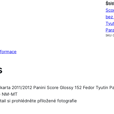
Štít
Sco
bez 
Tyut
Para
SKU:
nformace
s
karta 2011/2012 Panini Score Glossy 152 Fedor Tyutin Pa
je NM-MT
etail si prohlédněte přiložené fotografie