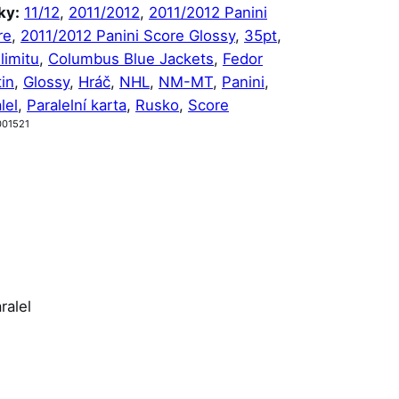
ky:
11/12
, 
2011/2012
, 
2011/2012 Panini
re
, 
2011/2012 Panini Score Glossy
, 
35pt
, 
limitu
, 
Columbus Blue Jackets
, 
Fedor
in
, 
Glossy
, 
Hráč
, 
NHL
, 
NM-MT
, 
Panini
, 
lel
, 
Paralelní karta
, 
Rusko
, 
Score
001521
ralel