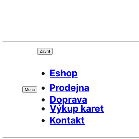
Přeskočit
Prá
na
obsah
Zavřít
Eshop
Prodejna
Menu
Doprava
Výkup karet
Kontakt