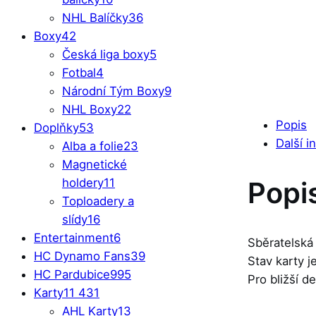
NHL Balíčky
36
Boxy
42
Česká liga boxy
5
Fotbal
4
Národní Tým Boxy
9
NHL Boxy
22
Popis
Doplňky
53
Další i
Alba a folie
23
Magnetické
Popi
holdery
11
Toploadery a
slídy
16
Entertainment
6
Sběratelská 
HC Dynamo Fans
39
Stav karty 
HC Pardubice
995
Pro bližší d
Karty
11 431
AHL Karty
13