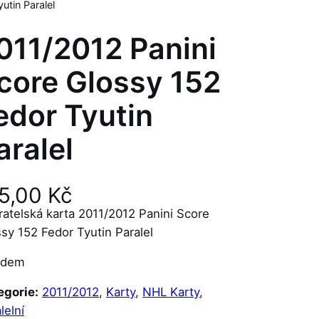
utin Paralel
011/2012 Panini
core Glossy 152
edor Tyutin
aralel
5,00
Kč
atelská karta 2011/2012 Panini Score
sy 152 Fedor Tyutin Paralel
adem
egorie:
2011/2012
, 
Karty
, 
NHL Karty
, 
lelní