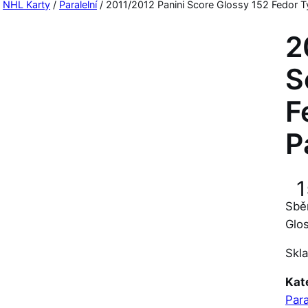
/
NHL Karty
/
Paralelní
/ 2011/2012 Panini Score Glossy 152 Fedor Ty
2
S
F
P
1
Sběr
Glos
Skl
Kat
Para