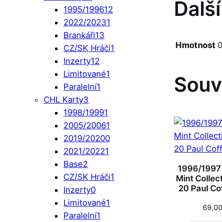
Dalš
1995/1996
12
2022/2023
1
Brankáři
13
Hmotnost
0
CZ/SK Hráči
1
Inzerty
12
Limitované
1
Souv
Paralelní
1
CHL Karty
3
1998/1999
1
2005/2006
1
2019/2020
0
2021/2022
1
Base
2
1996/1997
CZ/SK Hráči
1
Mint Collec
20 Paul Co
Inzerty
0
Limitované
1
69,0
Paralelní
1