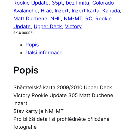
Rookie Update
, 
35pt
, 
bez limitu
, 
Colorado
Avalanche
, 
Hráč
, 
Inzert
, 
Inzert karta
, 
Kanada
, 
Matt Duchene
, 
NHL
, 
NM-MT
, 
RC
, 
Rookie
Update
, 
Upper Deck
, 
Victory
SKU:
000971
Popis
Další informace
Popis
Sběratelská karta 2009/2010 Upper Deck
Victory Rookie Update 305 Matt Duchene
Inzert
Stav karty je NM-MT
Pro bližší detail si prohlédněte přiložené
fotografie