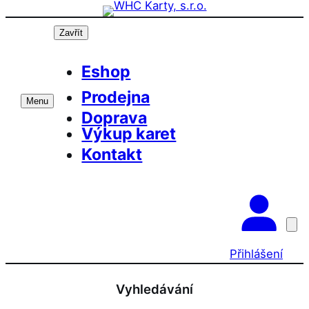
Přeskočit
na
Zavřít
obsah
Eshop
Prodejna
Menu
Doprava
Výkup karet
Kontakt
Přihlášení
Vyhledávání