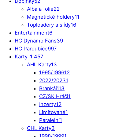
Doplňky
52
Alba a folie
22
Magnetické holdery
11
Toploadery a slídy
16
Entertainment
6
HC Dynamo Fans
39
HC Pardubice
997
Karty
11 457
AHL Karty
13
1995/1996
12
2022/2023
1
Brankáři
13
CZ/SK Hráči
1
Inzerty
12
Limitované
1
Paralelní
1
CHL Karty
3
1998/1999
1