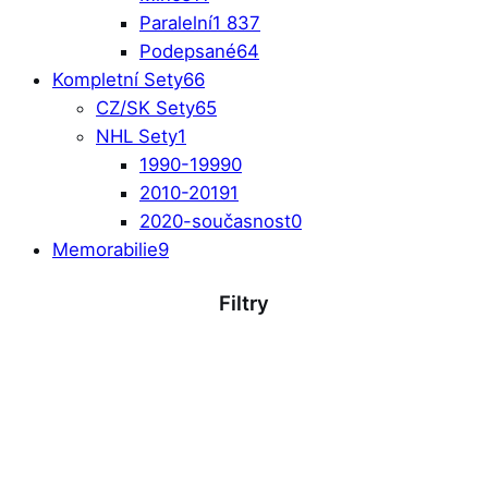
Paralelní
1 837
Podepsané
64
Kompletní Sety
66
CZ/SK Sety
65
NHL Sety
1
1990-1999
0
2010-2019
1
2020-současnost
0
Memorabilie
9
Filtry