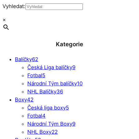
Vyhledat:
×
Kategorie
Balíčky
62
Česká Liga balíčky
9
Fotbal
5
Národní Tým balíčky
10
NHL Balíčky
36
Boxy
42
Česká liga boxy
5
Fotbal
4
Národní Tým Boxy
9
NHL Boxy
22