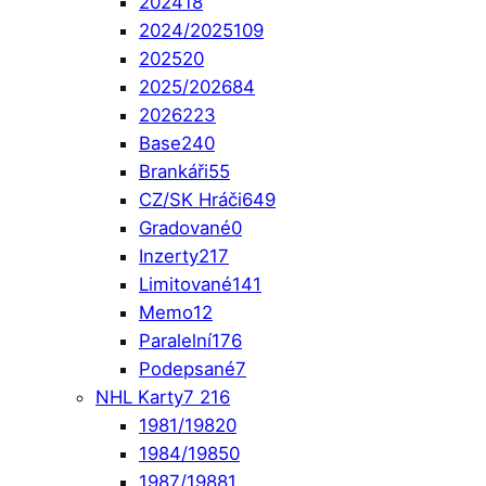
2024
18
2024/2025
109
2025
20
2025/2026
84
2026
223
Base
240
Brankáři
55
CZ/SK Hráči
649
Gradované
0
Inzerty
217
Limitované
141
Memo
12
Paralelní
176
Podepsané
7
NHL Karty
7 216
1981/1982
0
1984/1985
0
1987/1988
1