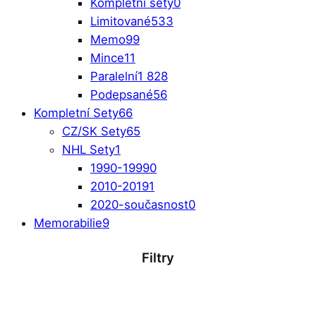
Kompletní sety
0
Limitované
533
Memo
99
Mince
11
Paralelní
1 828
Podepsané
56
Kompletní Sety
66
CZ/SK Sety
65
NHL Sety
1
1990-1999
0
2010-2019
1
2020-současnost
0
Memorabilie
9
Filtry