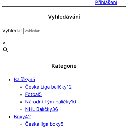
Přihlášení
Vyhledávání
Vyhledat:
×
Kategorie
Balíčky
65
Česká Liga balíčky
12
Fotbal
5
Národní Tým balíčky
10
NHL Balíčky
36
Boxy
42
Česká liga boxy
5