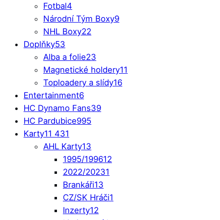
Fotbal
4
Národní Tým Boxy
9
NHL Boxy
22
Doplňky
53
Alba a folie
23
Magnetické holdery
11
Toploadery a slídy
16
Entertainment
6
HC Dynamo Fans
39
HC Pardubice
995
Karty
11 431
AHL Karty
13
1995/1996
12
2022/2023
1
Brankáři
13
CZ/SK Hráči
1
Inzerty
12