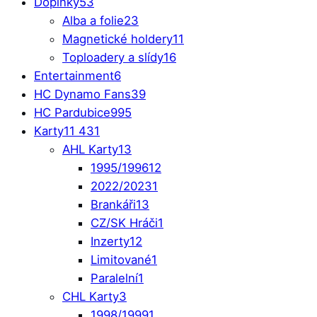
Doplňky
53
Alba a folie
23
Magnetické holdery
11
Toploadery a slídy
16
Entertainment
6
HC Dynamo Fans
39
HC Pardubice
995
Karty
11 431
AHL Karty
13
1995/1996
12
2022/2023
1
Brankáři
13
CZ/SK Hráči
1
Inzerty
12
Limitované
1
Paralelní
1
CHL Karty
3
1998/1999
1