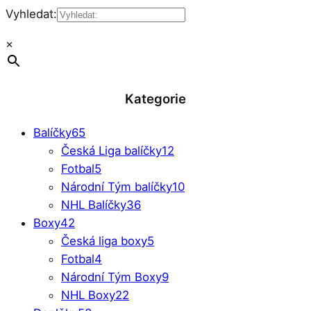
Vyhledat:
×
Kategorie
Balíčky
65
Česká Liga balíčky
12
Fotbal
5
Národní Tým balíčky
10
NHL Balíčky
36
Boxy
42
Česká liga boxy
5
Fotbal
4
Národní Tým Boxy
9
NHL Boxy
22