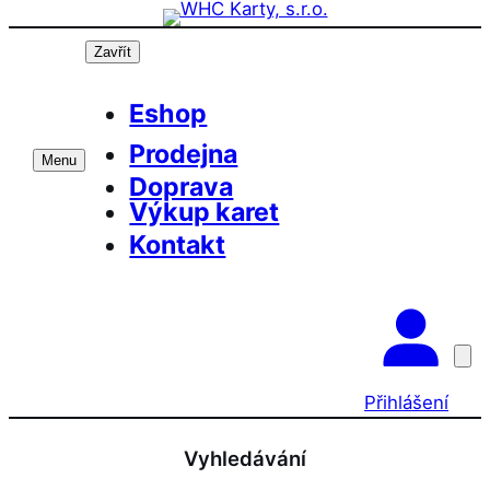
Přeskočit
na
Zavřít
obsah
Eshop
Prodejna
Menu
Doprava
Výkup karet
Kontakt
Přihlášení
Vyhledávání