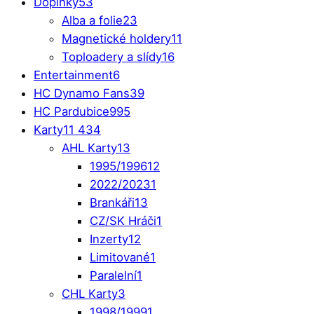
Doplňky
53
Alba a folie
23
Magnetické holdery
11
Toploadery a slídy
16
Entertainment
6
HC Dynamo Fans
39
HC Pardubice
995
Karty
11 434
AHL Karty
13
1995/1996
12
2022/2023
1
Brankáři
13
CZ/SK Hráči
1
Inzerty
12
Limitované
1
Paralelní
1
CHL Karty
3
1998/1999
1