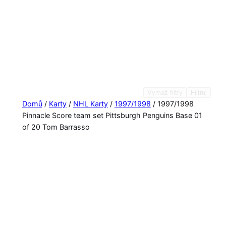
Vymaž filtry
Filtruj
Domů
/
Karty
/
NHL Karty
/
1997/1998
/ 1997/1998
Pinnacle Score team set Pittsburgh Penguins Base 01
of 20 Tom Barrasso