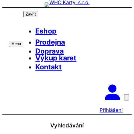
Přeskočit
na
Zavřít
obsah
Eshop
Prodejna
Menu
Doprava
Výkup karet
Kontakt
Přihlášení
Vyhledávání