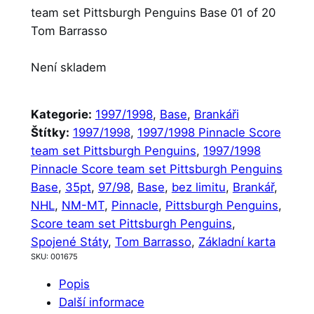
team set Pittsburgh Penguins Base 01 of 20
Tom Barrasso
Není skladem
Kategorie:
1997/1998
, 
Base
, 
Brankáři
Štítky:
1997/1998
, 
1997/1998 Pinnacle Score
team set Pittsburgh Penguins
, 
1997/1998
Pinnacle Score team set Pittsburgh Penguins
Base
, 
35pt
, 
97/98
, 
Base
, 
bez limitu
, 
Brankář
, 
NHL
, 
NM-MT
, 
Pinnacle
, 
Pittsburgh Penguins
, 
Score team set Pittsburgh Penguins
, 
Spojené Státy
, 
Tom Barrasso
, 
Základní karta
SKU:
001675
Popis
Další informace