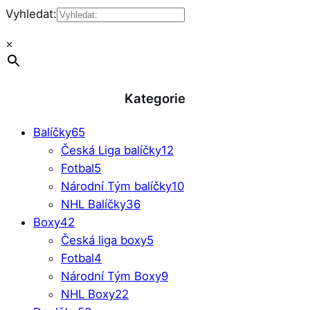
Vyhledat:
×
Kategorie
Balíčky
65
Česká Liga balíčky
12
Fotbal
5
Národní Tým balíčky
10
NHL Balíčky
36
Boxy
42
Česká liga boxy
5
Fotbal
4
Národní Tým Boxy
9
NHL Boxy
22