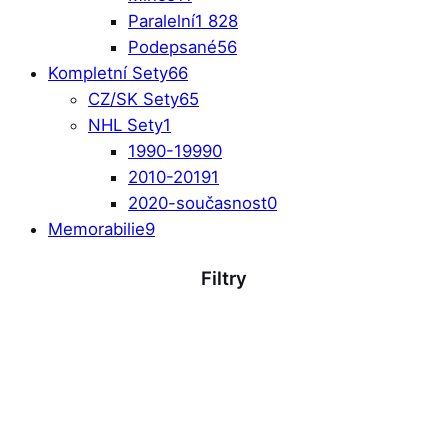
Paralelní
1 828
Podepsané
56
Kompletní Sety
66
CZ/SK Sety
65
NHL Sety
1
1990-1999
0
2010-2019
1
2020-současnost
0
Memorabilie
9
Filtry