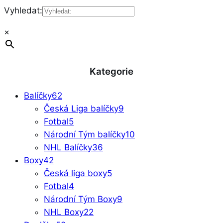
Vyhledat:
×
Kategorie
Balíčky
62
Česká Liga balíčky
9
Fotbal
5
Národní Tým balíčky
10
NHL Balíčky
36
Boxy
42
Česká liga boxy
5
Fotbal
4
Národní Tým Boxy
9
NHL Boxy
22