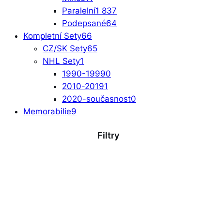
Paralelní
1 837
Podepsané
64
Kompletní Sety
66
CZ/SK Sety
65
NHL Sety
1
1990-1999
0
2010-2019
1
2020-současnost
0
Memorabilie
9
Filtry