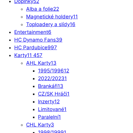
Doplňky
52
Alba a folie
22
Magnetické holdery
11
Toploadery a slídy
16
Entertainment
6
HC Dynamo Fans
39
HC Pardubice
997
Karty
11 457
AHL Karty
13
1995/1996
12
2022/2023
1
Brankáři
13
CZ/SK Hráči
1
Inzerty
12
Limitované
1
Paralelní
1
CHL Karty
3
1998/1999
1