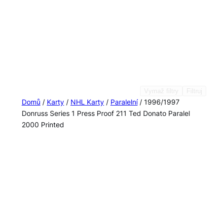
Vymaž filtry
Filtruj
Domů
/
Karty
/
NHL Karty
/
Paralelní
/ 1996/1997
Donruss Series 1 Press Proof 211 Ted Donato Paralel
2000 Printed