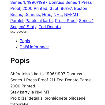
Series 1
, 
1996/1997 Donruss Series 1 Press
Proof
, 
2000 Printed
, 
35pt
, 
96/97
, 
Boston
Bruins
, 
Donruss
, 
Hráč
, 
NHL
, 
NM-MT
, 
Paralel
, 
Paralelní karta
, 
Press Proof
, 
Series 1
, 
Spojené Státy
, 
Ted Donato
SKU:
000208
Popis
Další informace
Popis
Sběratelská karta 1996/1997 Donruss
Series 1 Press Proof 211 Ted Donato Paralel
2000 Printed
Stav karty je NM-MT
Pro bližší detail si prohlédněte přiložené
fotografie