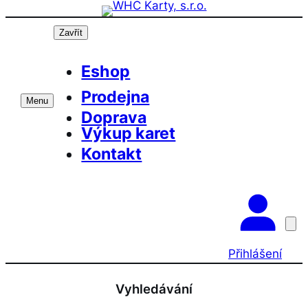
Přeskočit
na
Zavřít
obsah
Eshop
Prodejna
Menu
Doprava
Výkup karet
Kontakt
Přihlášení
Vyhledávání