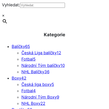
Vyhledat:
×
Kategorie
Balíčky
65
Česká Liga balíčky
12
Fotbal
5
Národní Tým balíčky
10
NHL Balíčky
36
Boxy
42
Česká liga boxy
5
Fotbal
4
Národní Tým Boxy
9
NHL Boxy
22