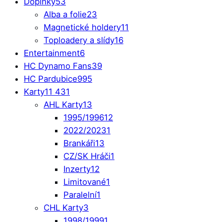
Doplňky
53
Alba a folie
23
Magnetické holdery
11
Toploadery a slídy
16
Entertainment
6
HC Dynamo Fans
39
HC Pardubice
995
Karty
11 431
AHL Karty
13
1995/1996
12
2022/2023
1
Brankáři
13
CZ/SK Hráči
1
Inzerty
12
Limitované
1
Paralelní
1
CHL Karty
3
1998/1999
1