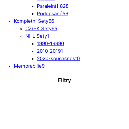
Paralelní
1 828
Podepsané
56
Kompletní Sety
66
CZ/SK Sety
65
NHL Sety
1
1990-1999
0
2010-2019
1
2020-současnost
0
Memorabilie
9
Filtry