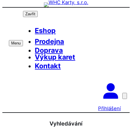
Přeskočit
na
Zavřít
obsah
Eshop
Prodejna
Menu
Doprava
Výkup karet
Kontakt
Přihlášení
Vyhledávání