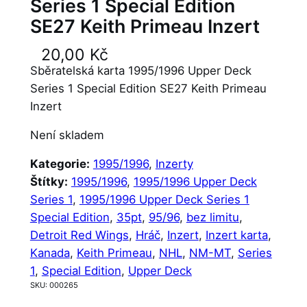
Series 1 Special Edition
SE27 Keith Primeau Inzert
20,00
Kč
Sběratelská karta 1995/1996 Upper Deck
Series 1 Special Edition SE27 Keith Primeau
Inzert
Není skladem
Kategorie:
1995/1996
, 
Inzerty
Štítky:
1995/1996
, 
1995/1996 Upper Deck
Series 1
, 
1995/1996 Upper Deck Series 1
Special Edition
, 
35pt
, 
95/96
, 
bez limitu
, 
Detroit Red Wings
, 
Hráč
, 
Inzert
, 
Inzert karta
, 
Kanada
, 
Keith Primeau
, 
NHL
, 
NM-MT
, 
Series
1
, 
Special Edition
, 
Upper Deck
SKU:
000265