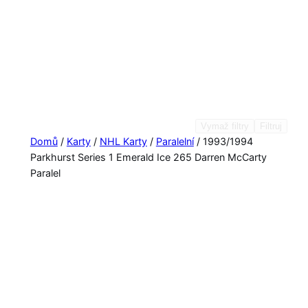
Vymaž filtry
Filtruj
Domů
/
Karty
/
NHL Karty
/
Paralelní
/ 1993/1994
Parkhurst Series 1 Emerald Ice 265 Darren McCarty
Paralel