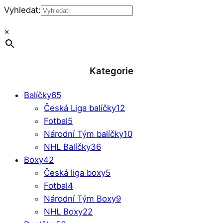
Vyhledat:
×
Kategorie
Balíčky
65
Česká Liga balíčky
12
Fotbal
5
Národní Tým balíčky
10
NHL Balíčky
36
Boxy
42
Česká liga boxy
5
Fotbal
4
Národní Tým Boxy
9
NHL Boxy
22