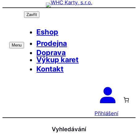
Přeskočit
na
Zavřít
obsah
Eshop
Prodejna
Menu
Doprava
Výkup karet
Kontakt
Přihlášení
Vyhledávání