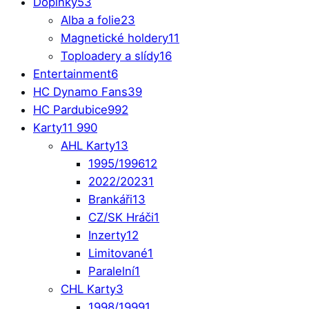
Doplňky
53
Alba a folie
23
Magnetické holdery
11
Toploadery a slídy
16
Entertainment
6
HC Dynamo Fans
39
HC Pardubice
992
Karty
11 990
AHL Karty
13
1995/1996
12
2022/2023
1
Brankáři
13
CZ/SK Hráči
1
Inzerty
12
Limitované
1
Paralelní
1
CHL Karty
3
1998/1999
1