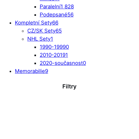
Paralelní
1 828
Podepsané
56
Kompletní Sety
66
CZ/SK Sety
65
NHL Sety
1
1990-1999
0
2010-2019
1
2020-současnost
0
Memorabilie
9
Filtry