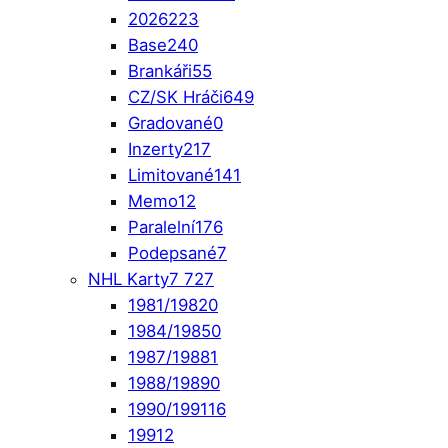
2026
223
Base
240
Brankáři
55
CZ/SK Hráči
649
Gradované
0
Inzerty
217
Limitované
141
Memo
12
Paralelní
176
Podepsané
7
NHL Karty
7 727
1981/1982
0
1984/1985
0
1987/1988
1
1988/1989
0
1990/1991
16
1991
2