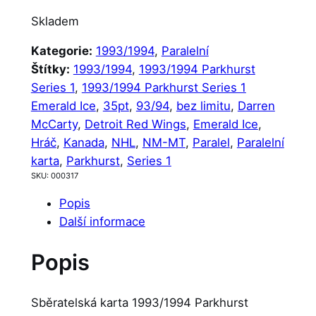
Skladem
Kategorie:
1993/1994
, 
Paralelní
Štítky:
1993/1994
, 
1993/1994 Parkhurst
Series 1
, 
1993/1994 Parkhurst Series 1
Emerald Ice
, 
35pt
, 
93/94
, 
bez limitu
, 
Darren
McCarty
, 
Detroit Red Wings
, 
Emerald Ice
, 
Hráč
, 
Kanada
, 
NHL
, 
NM-MT
, 
Paralel
, 
Paralelní
karta
, 
Parkhurst
, 
Series 1
SKU:
000317
Popis
Další informace
Popis
Sběratelská karta 1993/1994 Parkhurst