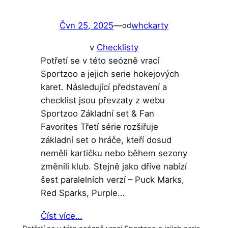
Čvn 25, 2025
—
whckarty
od
v
Checklisty
Potřetí se v této seózně vrací
Sportzoo a jejich serie hokejových
karet. Následující představení a
checklist jsou převzaty z webu
Sportzoo Základní set & Fan
Favorites Třetí série rozšiřuje
základní set o hráče, kteří dosud
neměli kartičku nebo během sezony
změnili klub. Stejně jako dříve nabízí
šest paralelních verzí – Puck Marks,
Red Sparks, Purple…
Číst více…