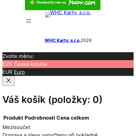
WHC Karty, s.r.o.
2026
Zvolte měnu:
CZK
Česká koruna
EUR
Euro
Váš košík
(položky: 0)
Produkt
Podrobnosti
Cena celkem
Mezisoučet
Produkty
Doprava a slevy vypočteny při pokladně.