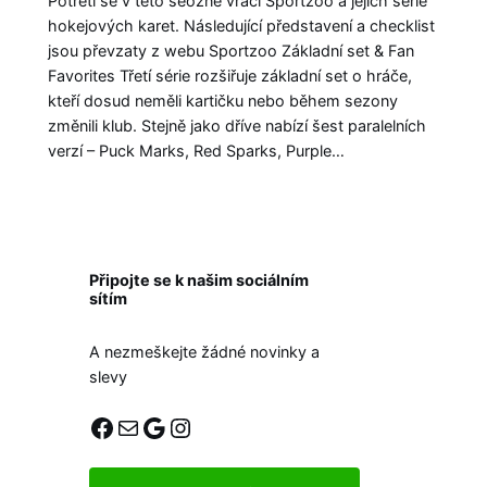
Potřetí se v této seózně vrací Sportzoo a jejich serie
hokejových karet. Následující představení a checklist
jsou převzaty z webu Sportzoo Základní set & Fan
Favorites Třetí série rozšiřuje základní set o hráče,
kteří dosud neměli kartičku nebo během sezony
změnili klub. Stejně jako dříve nabízí šest paralelních
verzí – Puck Marks, Red Sparks, Purple…
Připojte se k našim sociálním
sítím
A nezmeškejte žádné novinky a
slevy
Facebook
E-mail
Google
Instagram