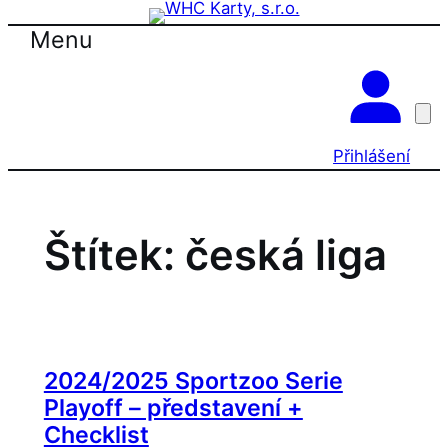
Přeskočit
Prázdninová otevírací doba prodejny! PO a
OK
Menu
ST 10-17, SO 11-15
na
obsah
Přihlášení
Štítek:
česká liga
2024/2025 Sportzoo Serie
Playoff – představení +
Checklist