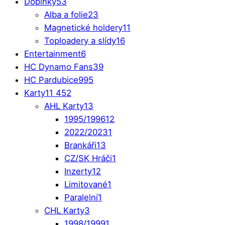
Doplňky
53
Alba a folie
23
Magnetické holdery
11
Toploadery a slídy
16
Entertainment
6
HC Dynamo Fans
39
HC Pardubice
995
Karty
11 452
AHL Karty
13
1995/1996
12
2022/2023
1
Brankáři
13
CZ/SK Hráči
1
Inzerty
12
Limitované
1
Paralelní
1
CHL Karty
3
1998/1999
1