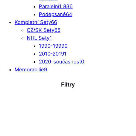
Paralelní
1 836
Podepsané
64
Kompletní Sety
66
CZ/SK Sety
65
NHL Sety
1
1990-1999
0
2010-2019
1
2020-současnost
0
Memorabilie
9
Filtry