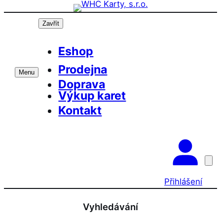
Přeskočit
na
Zavřít
obsah
Eshop
Prodejna
Menu
Doprava
Výkup karet
Kontakt
Přihlášení
Vyhledávání