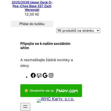
2025/2026 Upper Deck O-
Pee-Chee Base 337 Zach
Werenski
12,00
Kč
Přidat do košíku
Připojte se k našim sociálním
sítím
A nezmeškejte žádné novinky a
slevy
F
E
G
I
a
-
o
n
c
m
o
s
e
a
g
t
b
i
l
a
o
l
e
g