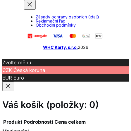
o
r
k
a
Zásady ochrany osobních údajů
m
Reklamační řád
Obchodní podmínky
WHC Karty, s.r.o.
2026
Zvolte měnu:
CZK
Česká koruna
EUR
Euro
Váš košík
(položky: 0)
Produkt
Podrobnosti
Cena celkem