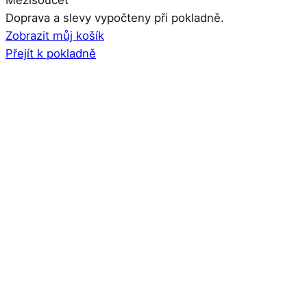
Mezisoučet
Produkty
Doprava a slevy vypočteny při pokladně.
Zobrazit můj košík
v
Přejít k pokladně
košíku