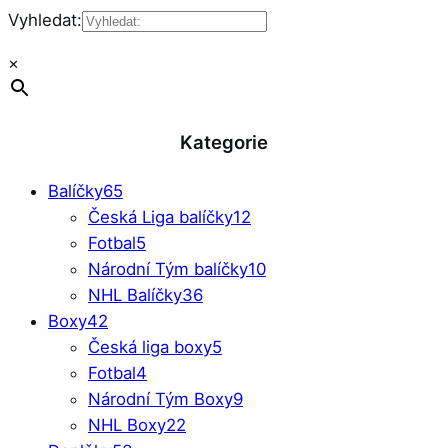
Vyhledat:
×
Kategorie
Balíčky
65
Česká Liga balíčky
12
Fotbal
5
Národní Tým balíčky
10
NHL Balíčky
36
Boxy
42
Česká liga boxy
5
Fotbal
4
Národní Tým Boxy
9
NHL Boxy
22