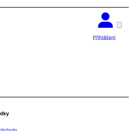
OK
Přihlášení
edky
obchodu