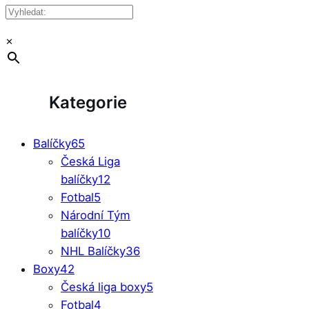
×
Kategorie
Balíčky
65
Česká Liga
balíčky
12
Fotbal
5
Národní Tým
balíčky
10
NHL Balíčky
36
Boxy
42
Česká liga boxy
5
Fotbal
4