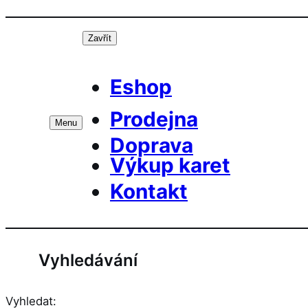
Přeskočit
Prá
na
Zavřít
obsah
Eshop
Prodejna
Menu
Doprava
Výkup karet
Kontakt
Vyhledávání
Vyhledat: