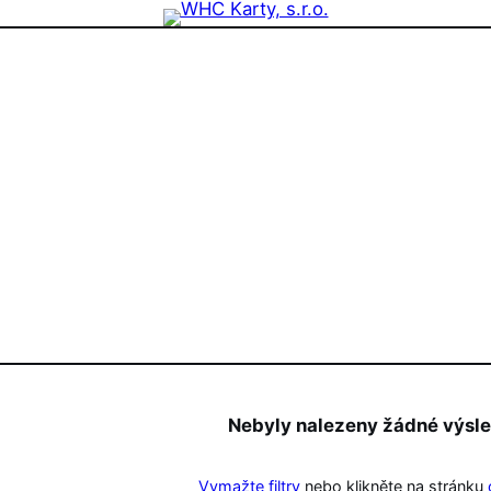
zdninová otevírací doba prodejny! PO a ST 10-17, SO 11-15
Nebyly nalezeny žádné výsl
Vymažte filtry
nebo klikněte na stránku