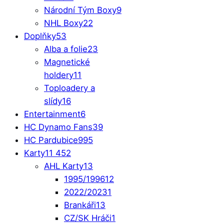
Národní Tým Boxy
9
NHL Boxy
22
Doplňky
53
Alba a folie
23
Magnetické
holdery
11
Toploadery a
slídy
16
Entertainment
6
HC Dynamo Fans
39
HC Pardubice
995
Karty
11 452
AHL Karty
13
1995/1996
12
2022/2023
1
Brankáři
13
CZ/SK Hráči
1