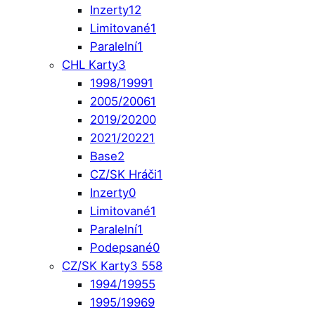
Inzerty
12
Limitované
1
Paralelní
1
CHL Karty
3
1998/1999
1
2005/2006
1
2019/2020
0
2021/2022
1
Base
2
CZ/SK Hráči
1
Inzerty
0
Limitované
1
Paralelní
1
Podepsané
0
CZ/SK Karty
3 558
1994/1995
5
1995/1996
9