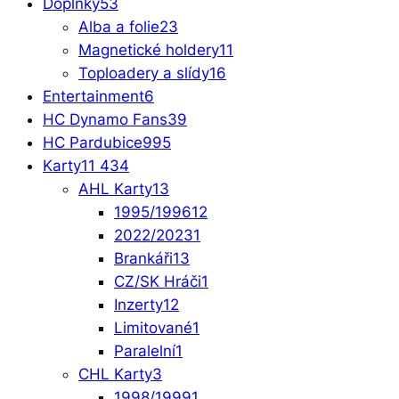
Doplňky
53
Alba a folie
23
Magnetické holdery
11
Toploadery a slídy
16
Entertainment
6
HC Dynamo Fans
39
HC Pardubice
995
Karty
11 434
AHL Karty
13
1995/1996
12
2022/2023
1
Brankáři
13
CZ/SK Hráči
1
Inzerty
12
Limitované
1
Paralelní
1
CHL Karty
3
1998/1999
1