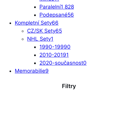
Paralelní
1 828
Podepsané
56
Kompletní Sety
66
CZ/SK Sety
65
NHL Sety
1
1990-1999
0
2010-2019
1
2020-současnost
0
Memorabilie
9
Filtry