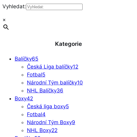
Vyhledat:
×
Kategorie
Balíčky
65
Česká Liga balíčky
12
Fotbal
5
Národní Tým balíčky
10
NHL Balíčky
36
Boxy
42
Česká liga boxy
5
Fotbal
4
Národní Tým Boxy
9
NHL Boxy
22