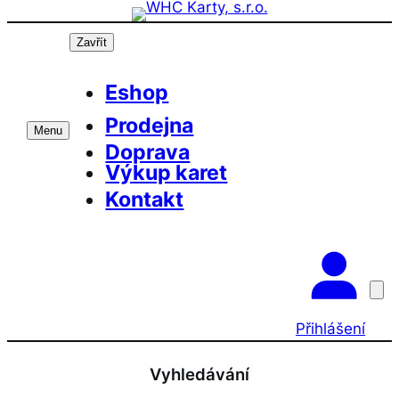
Přeskočit
na
Zavřít
obsah
Eshop
Prodejna
Menu
Doprava
Výkup karet
Kontakt
Přihlášení
Vyhledávání