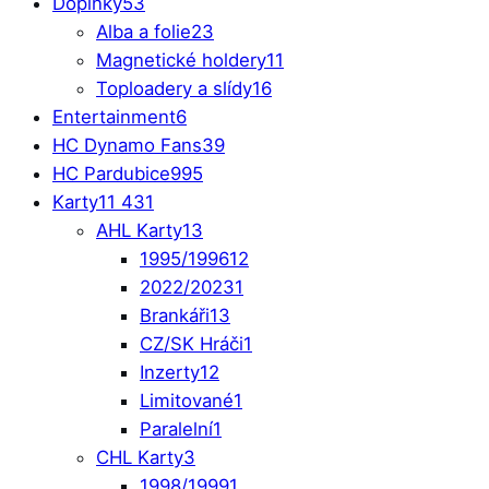
Doplňky
53
Alba a folie
23
Magnetické holdery
11
Toploadery a slídy
16
Entertainment
6
HC Dynamo Fans
39
HC Pardubice
995
Karty
11 431
AHL Karty
13
1995/1996
12
2022/2023
1
Brankáři
13
CZ/SK Hráči
1
Inzerty
12
Limitované
1
Paralelní
1
CHL Karty
3
1998/1999
1