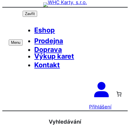
Přeskočit
Prázdninová otevírací doba prodejny! PO a
OK
ST 10-17, SO 11-15
na
Zavřít
obsah
Eshop
Prodejna
Menu
Doprava
Výkup karet
Kontakt
Přihlášení
Vyhledávání