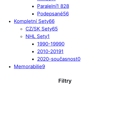
Paralelní
1 828
Podepsané
56
Kompletní Sety
66
CZ/SK Sety
65
NHL Sety
1
1990-1999
0
2010-2019
1
2020-současnost
0
Memorabilie
9
Filtry