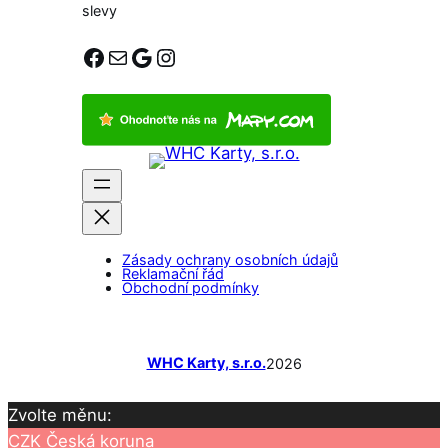
slevy
Facebook
E-mail
Google
Instagram
Zásady ochrany osobních údajů
Reklamační řád
Obchodní podmínky
WHC Karty, s.r.o.
2026
Zvolte měnu:
CZK
Česká koruna