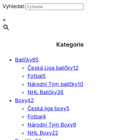
Vyhledat:
×
Kategorie
Balíčky
65
Česká Liga balíčky
12
Fotbal
5
Národní Tým balíčky
10
NHL Balíčky
36
Boxy
42
Česká liga boxy
5
Fotbal
4
Národní Tým Boxy
9
NHL Boxy
22