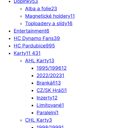
Doplňky
53
Alba a folie
23
Magnetické holdery
11
Toploadery a slídy
16
Entertainment
6
HC Dynamo Fans
39
HC Pardubice
995
Karty
11 431
AHL Karty
13
1995/1996
12
2022/2023
1
Brankáři
13
CZ/SK Hráči
1
Inzerty
12
Limitované
1
Paralelní
1
CHL Karty
3
1998/1999
1