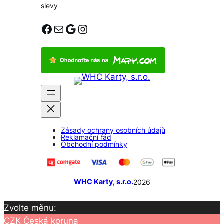
slevy
Facebook
E-mail
Google
Instagram
Zásady ochrany osobních údajů
Reklamační řád
Obchodní podmínky
WHC Karty, s.r.o.
2026
Zvolte měnu:
CZK
Česká koruna