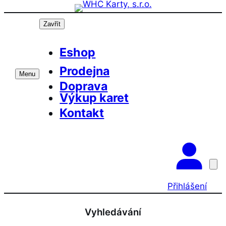
Přeskočit
Prázdninová otevírací doba prodejny! PO a
OK
ST 10-17, SO 11-15
na
Zavřít
obsah
Eshop
Prodejna
Menu
Doprava
Výkup karet
Kontakt
Přihlášení
Vyhledávání