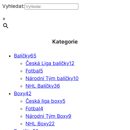
Vyhledat:
×
Kategorie
Balíčky
65
Česká Liga balíčky
12
Fotbal
5
Národní Tým balíčky
10
NHL Balíčky
36
Boxy
42
Česká liga boxy
5
Fotbal
4
Národní Tým Boxy
9
NHL Boxy
22