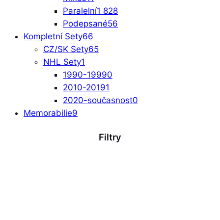
Paralelní
1 828
Podepsané
56
Kompletní Sety
66
CZ/SK Sety
65
NHL Sety
1
1990-1999
0
2010-2019
1
2020-současnost
0
Memorabilie
9
Filtry