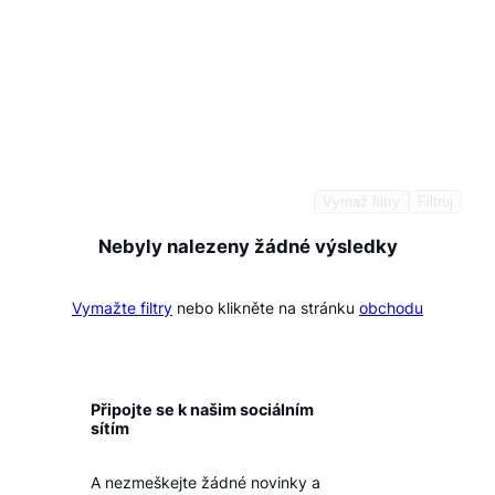
Vymaž filtry
Filtruj
Nebyly nalezeny žádné výsledky
Vymažte filtry
nebo klikněte na stránku
obchodu
Připojte se k našim sociálním
sítím
A nezmeškejte žádné novinky a