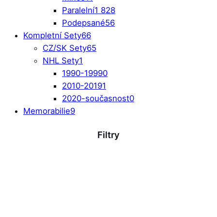
Paralelní
1 828
Podepsané
56
Kompletní Sety
66
CZ/SK Sety
65
NHL Sety
1
1990-1999
0
2010-2019
1
2020-současnost
0
Memorabilie
9
Filtry