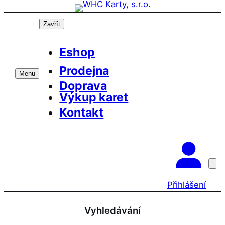
Přeskočit
Prázdninová otevírací doba prodejny! PO a
OK
ST 10-17, SO 11-15
na
Zavřít
obsah
Eshop
Prodejna
Menu
Doprava
Výkup karet
Kontakt
Přihlášení
Vyhledávání