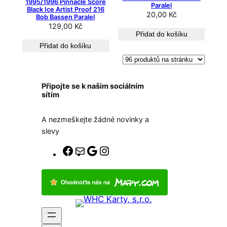
1995/1996 Pinnacle Score
Paralel
n
Black Ice Artist Proof 216
20,00
Kč
Bob Bassen Paralel
o
129,00
Kč
o
Přidat do košíku
d
Přidat do košíku
n
e
j
Připojte se k našim sociálním
n
sítím
o
v
A nezmeškejte žádné novinky a
ě
slevy
j
š
F
E
G
I
í
a
-
o
n
c
c
m
o
s
h
e
a
g
t
b
i
l
a
o
l
e
g