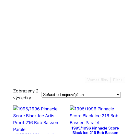
Vymaž filtry
Filtruj
Zobrazeny 2
S
výsledky
e
ř
a
z
1995/1996 Pinnacle Score
e
Black Ice 216 Bob Bassen