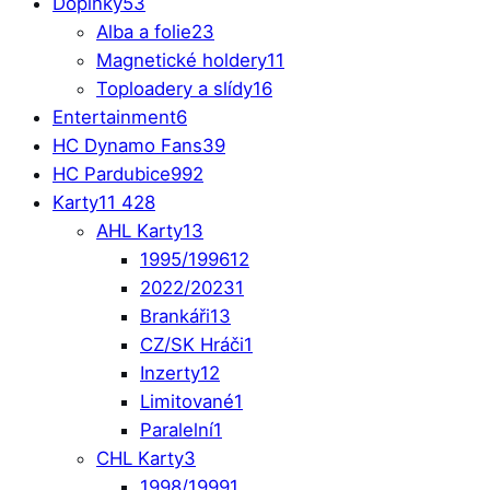
Doplňky
53
Alba a folie
23
Magnetické holdery
11
Toploadery a slídy
16
Entertainment
6
HC Dynamo Fans
39
HC Pardubice
992
Karty
11 428
AHL Karty
13
1995/1996
12
2022/2023
1
Brankáři
13
CZ/SK Hráči
1
Inzerty
12
Limitované
1
Paralelní
1
CHL Karty
3
1998/1999
1