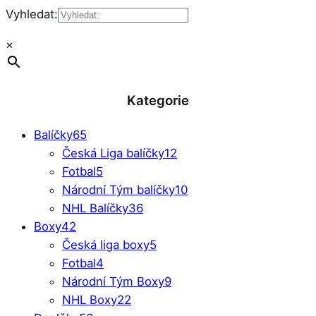
Vyhledat:
×
Kategorie
Balíčky
65
Česká Liga balíčky
12
Fotbal
5
Národní Tým balíčky
10
NHL Balíčky
36
Boxy
42
Česká liga boxy
5
Fotbal
4
Národní Tým Boxy
9
NHL Boxy
22