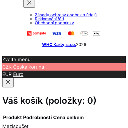
o
r
k
a
Zásady ochrany osobních údajů
m
Reklamační řád
Obchodní podmínky
WHC Karty, s.r.o.
2026
Zvolte měnu:
CZK
Česká koruna
EUR
Euro
Váš košík
(položky: 0)
Produkt
Podrobnosti
Cena celkem
Mezisoučet