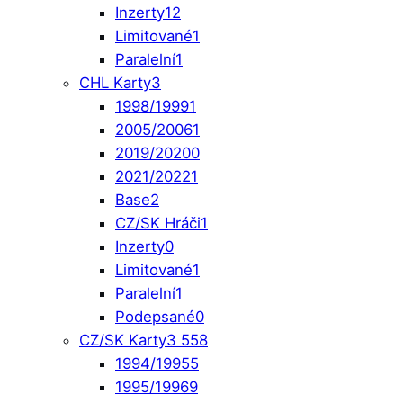
Inzerty
12
Limitované
1
Paralelní
1
CHL Karty
3
1998/1999
1
2005/2006
1
2019/2020
0
2021/2022
1
Base
2
CZ/SK Hráči
1
Inzerty
0
Limitované
1
Paralelní
1
Podepsané
0
CZ/SK Karty
3 558
1994/1995
5
1995/1996
9