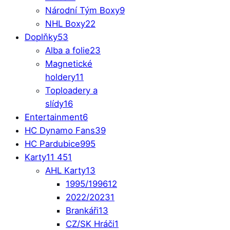
Národní Tým Boxy
9
NHL Boxy
22
Doplňky
53
Alba a folie
23
Magnetické
holdery
11
Toploadery a
slídy
16
Entertainment
6
HC Dynamo Fans
39
HC Pardubice
995
Karty
11 451
AHL Karty
13
1995/1996
12
2022/2023
1
Brankáři
13
CZ/SK Hráči
1