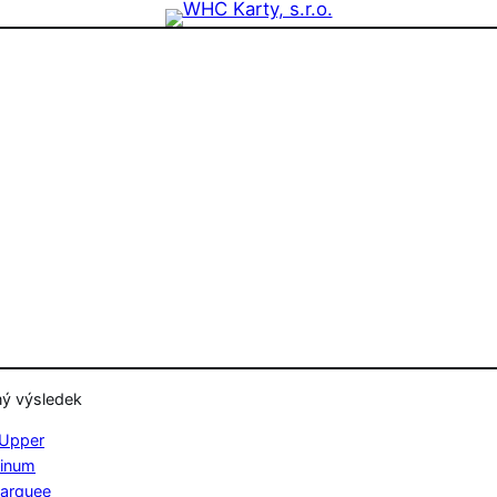
zdninová otevírací doba prodejny! PO a ST 10-17, SO 11-15
ný výsledek