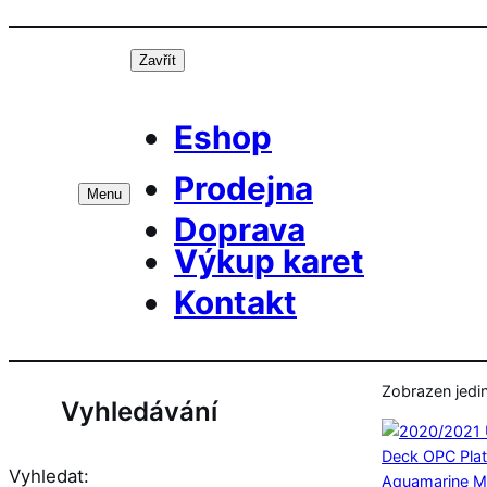
Přeskočit
Prá
na
Zavřít
obsah
Eshop
Prodejna
Menu
Doprava
Výkup karet
Kontakt
Zobrazen jedi
Vyhledávání
Vyhledat: