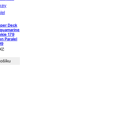
per Deck
Aquamarine
kie 179
n Paralel
99
Kč
košíku