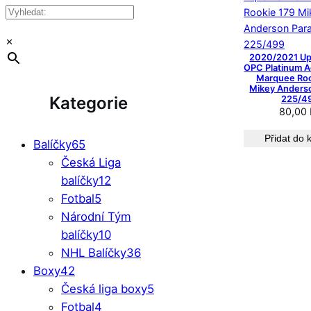
×
2020/2021 Up
OPC Platinum 
Marquee Roo
Mikey Anderso
Kategorie
225/4
80,00
Přidat do 
Balíčky
65
Česká Liga
balíčky
12
Fotbal
5
Národní Tým
balíčky
10
NHL Balíčky
36
Boxy
42
Česká liga boxy
5
Fotbal
4