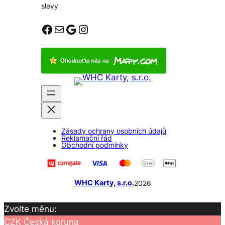
slevy
Facebook
E-mail
Google
Instagram
Zásady ochrany osobních údajů
Reklamační řád
Obchodní podmínky
WHC Karty, s.r.o.
2026
Zvolte měnu:
CZK
Česká koruna