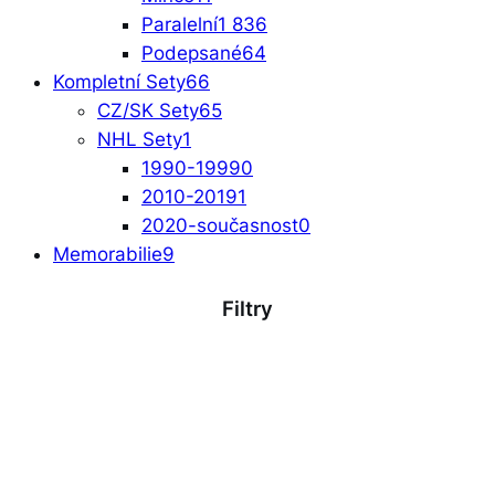
Paralelní
1 836
Podepsané
64
Kompletní Sety
66
CZ/SK Sety
65
NHL Sety
1
1990-1999
0
2010-2019
1
2020-současnost
0
Memorabilie
9
Filtry