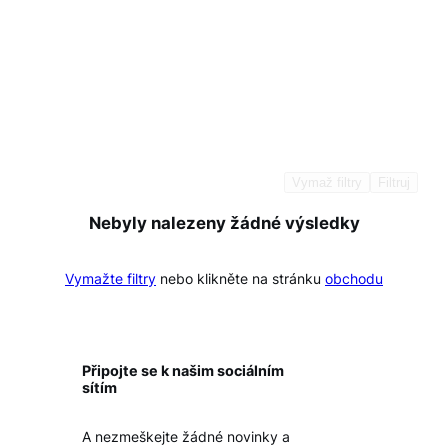
Vymaž filtry
Filtruj
Nebyly nalezeny žádné výsledky
Vymažte filtry
nebo klikněte na stránku
obchodu
Připojte se k našim sociálním
sítím
A nezmeškejte žádné novinky a