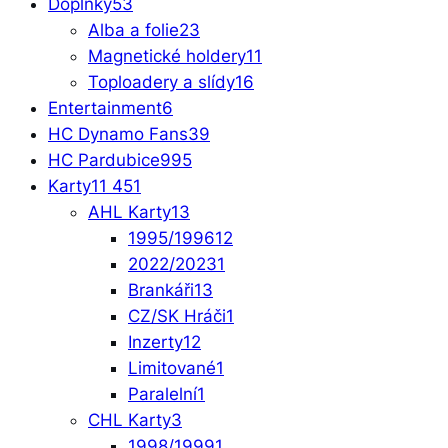
Doplňky
53
Alba a folie
23
Magnetické holdery
11
Toploadery a slídy
16
Entertainment
6
HC Dynamo Fans
39
HC Pardubice
995
Karty
11 451
AHL Karty
13
1995/1996
12
2022/2023
1
Brankáři
13
CZ/SK Hráči
1
Inzerty
12
Limitované
1
Paralelní
1
CHL Karty
3
1998/1999
1