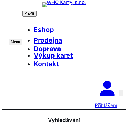
Přeskočit
Prázdninová otevírací doba prodejny! PO a
OK
ST 10-17, SO 11-15
na
Zavřít
obsah
Eshop
Prodejna
Menu
Doprava
Výkup karet
Kontakt
Přihlášení
Vyhledávání