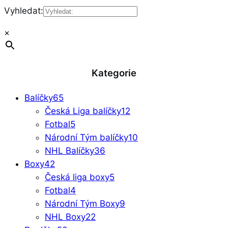
Vyhledat:
×
Kategorie
Balíčky
65
Česká Liga balíčky
12
Fotbal
5
Národní Tým balíčky
10
NHL Balíčky
36
Boxy
42
Česká liga boxy
5
Fotbal
4
Národní Tým Boxy
9
NHL Boxy
22